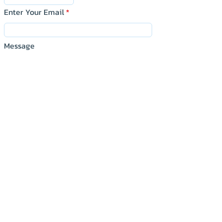
Enter Your Email
Message
Submit
KNP Technology&Supply Co.,LTD.
บริษัท เคเอ็นพี เทคโนโลยี แอนด์ ซัพพลาย จำกัด
150/129 ม.7 ต.บางโฉลง อ.บางพลี จ.สมุทรปราการ
Samutprakan Thailand
Tel :
Tel :
080-259-9982
080-259-9982
,
,
091-713-6350
091-713-6350
E-Mail :
sales@knptechs.com
:
siriporn.s@knptechs.com
: @xqb4964c