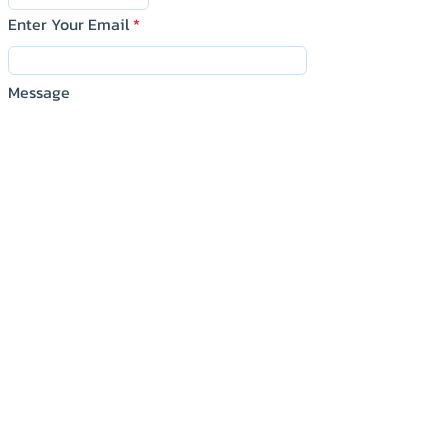
Enter Your Email
Message
Submit
KNP Technology&Supply Co.,LTD.
บริษัท เคเอ็นพี เทคโนโลยี แอนด์ ซัพพลาย จำกัด
150/129 ม.7 ต.บางโฉลง อ.บางพลี จ.สมุทรปราการ
Samutprakan Thailand
Tel :
Tel :
080-259-9982
080-259-9982
,
,
091-713-6350
091-713-6350
E-Mail :
sales@knptechs.com
:
siriporn.s@knptechs.com
: @xqb4964c