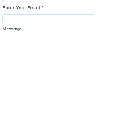
Enter Your Email
Message
Submit
KNP Technology&Supply Co.,LTD.
บริษัท เคเอ็นพี เทคโนโลยี แอนด์ ซัพพลาย จำกัด
150/129 ม.7 ต.บางโฉลง อ.บางพลี จ.สมุทรปราการ
Samutprakan Thailand
Tel :
Tel :
080-259-9982
080-259-9982
,
,
091-713-6350
091-713-6350
E-Mail :
sales@knptechs.com
:
siriporn.s@knptechs.com
: @xqb4964c