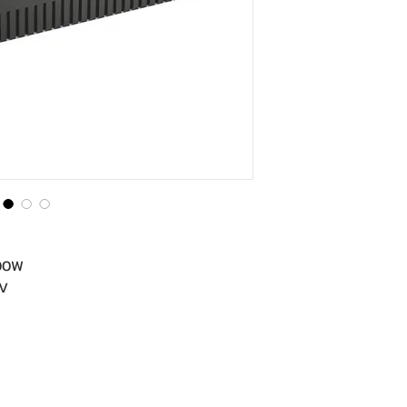
300W
0V