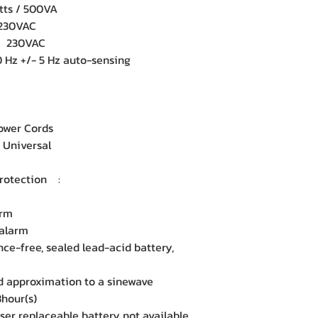
ts / 500VA
 230VAC
: 230VAC
Hz +/- 5 Hz auto-sensing
ower Cords
Universal
 Protection :
arm
 alarm
-free, sealed lead-acid battery,
approximation to a sinewave
hour(s)
r replaceable battery not available