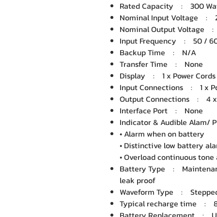
Rated Capacity : 300 Wat
Nominal Input Voltage :
Nominal Output Voltage 
Input Frequency : 50 / 60 
Backup Time : N/A
Transfer Time : None
Display : 1 x Power Cords
Input Connections : 1 x P
Output Connections : 4 x 
Interface Port : None
Indicator & Audible Alam/
• Alarm when on battery
• Distinctive low battery al
• Overload continuous tone
Battery Type : Maintenance
leak proof
Waveform Type : Stepped 
Typical recharge time : 8
Battery Replacement : Use