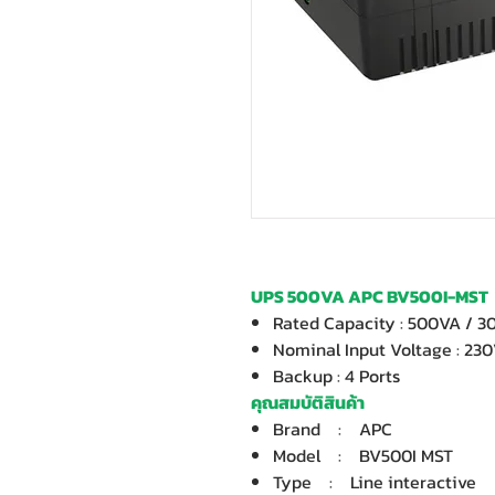
UPS 500VA APC BV500I-MST
Rated Capacity : 500VA / 
Nominal Input Voltage : 23
Backup : 4 Ports
คุณสมบัติสินค้า
Brand : APC
Model : BV500I MST
Type : Line interactive