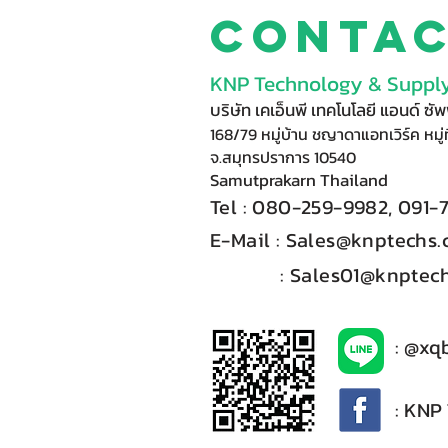
Conta
KNP Technology & Supply
บริษัท เคเอ็นพี เทคโนโลยี แอนด์ ซ
168/79 หมู่บ้าน ชญาดาแอทเวิร์ค หมู่ท
จ.สมุทรปราการ 10540
Samutprakarn Thail
and
Tel : 080-
2
59-9
98
2, 091-
E-Mail :​
Sales@knptechs
: Sales01@knptech
: @xq
: KNP