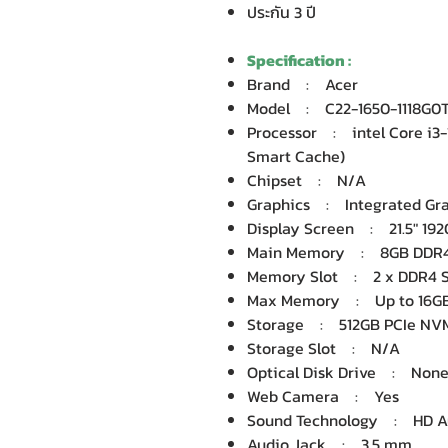
ประกัน 3 ปี
Specification :
Brand : Acer
Model : C22-1650-1118G0
Processor : intel Core i3-1
Smart Cache)
Chipset : N/A
Graphics : Integrated Grap
Display Screen : 21.5" 192
Main Memory : 8GB DDR
Memory Slot : 2 x DDR4 
Max Memory : Up to 16GB 
Storage : 512GB PCIe NVM
Storage Slot : N/A
Optical Disk Drive : Non
Web Camera : Yes
Sound Technology : HD A
Audio Jack : 3.5 mm