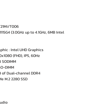
T21Mi/T006
115G4 (3.0GHz up to 4.1GHz, 6MB Intel
hic : Intel UHD Graphics
0x1080 (FHD), IPS, 60Hz
4 SODIMM
SO-DIMM
of Dual-channel DDR4
e M.2 2280 SSD
e
udio