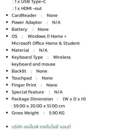
: 1 x USB Type-C
: 1 x HDMI -out
CardReader : None
Power Adapter : N/A
Battery : None
OS : Windows 11 Home +
Microsoft Office Home & Student
Material : N/A
Keyboard Type : Wireless
keyboard and mouse
Backlit : None
Touchpad : None
Finger Print : None
Special Feature : N/A
Package Dimension : (W x D x H)
: 59.00 x 20.00 x 51.00 cm
Gross Weight : 5.90 KG
บริษัท เคเอ็นพี เทคโนโลยี แอนด์