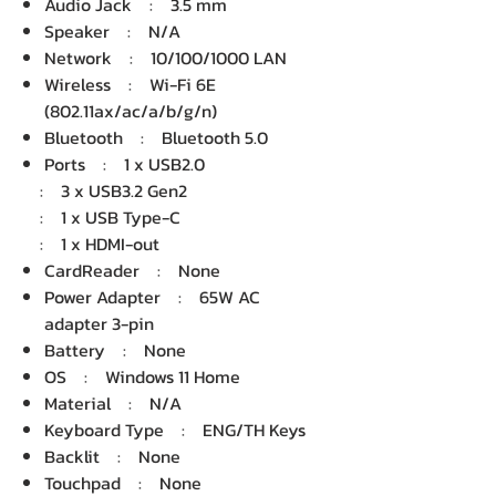
Audio Jack : 3.5 mm
Speaker : N/A
Network : 10/100/1000 LAN
Wireless : Wi-Fi 6E
(802.11ax/ac/a/b/g/n)
Bluetooth : Bluetooth 5.0
Ports : 1 x USB2.0
: 3 x USB3.2 Gen2
: 1 x USB Type-C
: 1 x HDMI-out
CardReader : None
Power Adapter : 65W AC
adapter 3-pin
Battery : None
OS : Windows 11 Home
Material : N/A
Keyboard Type : ENG/TH Keys
Backlit : None
Touchpad : None