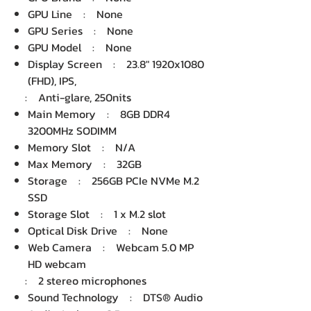
GPU Line : None
GPU Series : None
GPU Model : None
Display Screen : 23.8" 1920x1080
(FHD), IPS,
: Anti-glare, 250nits
Main Memory : 8GB DDR4
3200MHz SODIMM
Memory Slot : N/A
Max Memory : 32GB
Storage : 256GB PCIe NVMe M.2
SSD
Storage Slot : 1 x M.2 slot
Optical Disk Drive : None
Web Camera : Webcam 5.0 MP
HD webcam
: 2 stereo microphones
Sound Technology : DTS® Audio