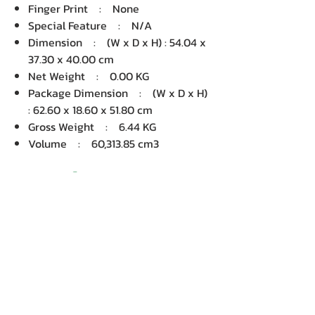
Finger Print : None
Special Feature : N/A
Dimension : (W x D x H) : 54.04 x
37.30 x 40.00 cm
Net Weight : 0.00 KG
Package Dimension : (W x D x H)
: 62.60 x 18.60 x 51.80 cm
Gross Weight : 6.44 KG
Volume : 60,313.85 cm3
บริษัท เคเอ็นพี เทคโนโลยี แอนด์
ซัพพลาย จำกัด จำหน่ายคอมพิวเตอร์ โน๊
ตบุ๊ค Dell HP Acer Lenovo Asus
ปริ้นเตอร์ อุปกรณ์ไอทีทุกชนิด
ติดตั้งให้..ฟรี ติดต่อเครมสินค้าให้..ฟรี
กรุงเทพ ปริมณฑล จัดส่ง..ฟรี
สายด่วนโทร.
080 259 9982, 091-713
6350