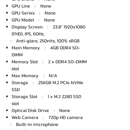
GPU Line : None
GPU Series : None
GPU Model : None
Display Screen : 23.8" 1920x1080
(FHD), IPS, 60Hz,
: Anti-glare, 250nits, 100% sRGB
Main Memory : 4GB DDR4 SO-
DIMM
Memory Slot : 2 x DDR4 SO-DIMM
slot
Max Memory : N/A
Storage : 256GB M.2 PCIe NVMe
SSD
Storage Slot : 1 x M.2 2280 SSD
slot
Optical Disk Drive : None
Web Camera : 720p HD camera
: Built-in microphone