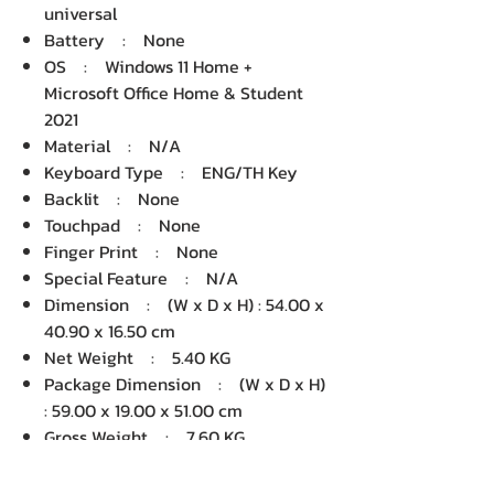
universal
Battery : None
OS : Windows 11 Home +
Microsoft Office Home & Student
2021
Material : N/A
Keyboard Type : ENG/TH Key
Backlit : None
Touchpad : None
Finger Print : None
Special Feature : N/A
Dimension : (W x D x H) : 54.00 x
40.90 x 16.50 cm
Net Weight : 5.40 KG
Package Dimension : (W x D x H)
: 59.00 x 19.00 x 51.00 cm
Gross Weight : 7.60 KG
Volume : 57,171.00 cm3