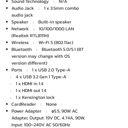
Sound Technology : N/A
Audio Jack : 1 x 3.5mm combo
audio jack
Speaker : Built-in speaker
Network : 10/100/1000 LAN
(Realtek RTL8111H)
Wireless : Wi-Fi 5 (802.11ac)
Bluetooth : Bluetooth 5.0/5.1 (BT
version may change with OS
version different)
Ports : 1 x USB 2.0 Type-A
: 4 x USB 3.2 Gen 1 Type-A
: 1 x HDMI in 1.4
: 1 x HDMI out 1.4
: 1 x Kensington lock
CardReader : None
Power Adapter : ø5.5, 90W AC
Adapter, Output: 19V DC, 4.74A, 90W,
Input: 100~240V AC 50/60Hz