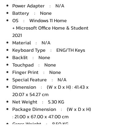
Power Adapter : N/A
Battery : None
OS : Windows 11 Home
+ Microsoft Office Home & Student
2021
Material : N/A
Keyboard Type : ENG/TH Keys
Backlit : None
Touchpad : None
Finger Print : None
Special Feature : N/A
Dimension : (W x D x H) : 41.43 x
20.07 x 54.27 cm
Net Weight : 5.30 KG
Package Dimension : (W x D x H)
: 21.00 x 67.00 x 47.00 cm
Gross Weight : 8.50 KG
Volume : 66,129.00 cm3