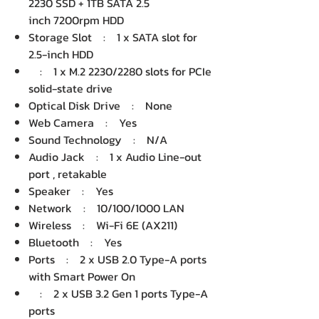
2230 SSD + 1TB SATA 2.5
inch 7200rpm HDD
Storage Slot : 1 x SATA slot for
2.5-inch HDD
: 1 x M.2 2230/2280 slots for PCIe
solid-state drive
Optical Disk Drive : None
Web Camera : Yes
Sound Technology : N/A
Audio Jack : 1 x Audio Line-out
port , retakable
Speaker : Yes
Network : 10/100/1000 LAN
Wireless : Wi-Fi 6E (AX211)
Bluetooth : Yes
Ports : 2 x USB 2.0 Type-A ports
with Smart Power On
: 2 x USB 3.2 Gen 1 ports Type-A
ports