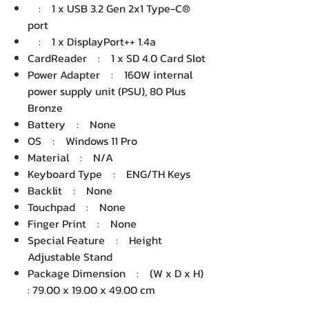
: 1 x USB 3.2 Gen 2x1 Type-C®
port
: 1 x DisplayPort++ 1.4a
CardReader : 1 x SD 4.0 Card Slot
Power Adapter : 160W internal
power supply unit (PSU), 80 Plus
Bronze
Battery : None
OS : Windows 11 Pro
Material : N/A
Keyboard Type : ENG/TH Keys
Backlit : None
Touchpad : None
Finger Print : None
Special Feature : Height
Adjustable Stand
Package Dimension : (W x D x H)
: 79.00 x 19.00 x 49.00 cm
Gross Weight : 12.71 KG