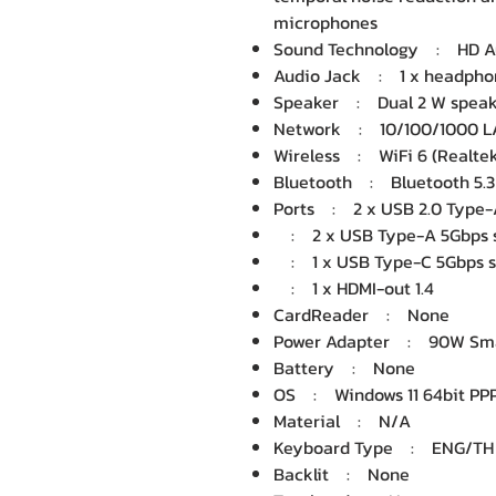
microphones
Sound Technology : HD A
Audio Jack : 1 x headph
Speaker : Dual 2 W speak
Network : 10/100/1000 
Wireless : WiFi 6 (Realte
Bluetooth : Bluetooth 5.3
Ports : 2 x USB 2.0 Type-
: 2 x USB Type-A 5Gbps si
: 1 x USB Type-C 5Gbps si
: 1 x HDMI-out 1.4
CardReader : None
Power Adapter : 90W Sma
Battery : None
OS : Windows 11 64bit PPP
Material : N/A
Keyboard Type : ENG/TH
Backlit : None