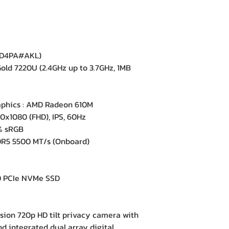
0D4PA#AKL)
ld 7220U (2.4GHz up to 3.7GHz, 1MB
phics : AMD Radeon 610M
0x1080 (FHD), IPS, 60Hz
% sRGB
5 5500 MT/s (Onboard)
 PCIe NVMe SSD
on 720p HD tilt privacy camera with
d integrated dual array digital