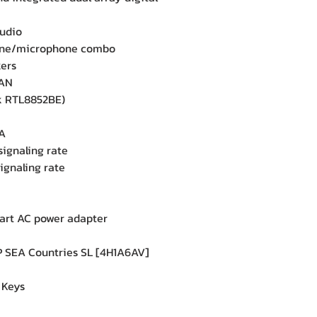
udio
one/microphone combo
ers
LAN
k RTL8852BE)
A
gnaling rate
gnaling rate
rt AC power adapter
 SEA Countries SL [4H1A6AV]
 Keys