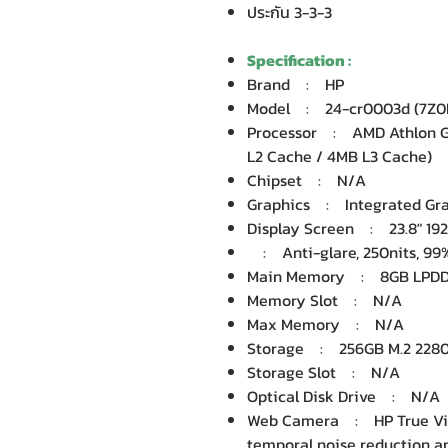
ประกัน 3-3-3
Specification :
Brand : HP
Model : 24-cr0003d (7Z
Processor : AMD Athlon Go
L2 Cache / 4MB L3 Cache)
Chipset : N/A
Graphics : Integrated Gra
Display Screen : 23.8" 192
: Anti-glare, 250nits, 99
Main Memory : 8GB LPDDR
Memory Slot : N/A
Max Memory : N/A
Storage : 256GB M.2 2280
Storage Slot : N/A
Optical Disk Drive : N/A
Web Camera : HP True Visi
temporal noise reduction an