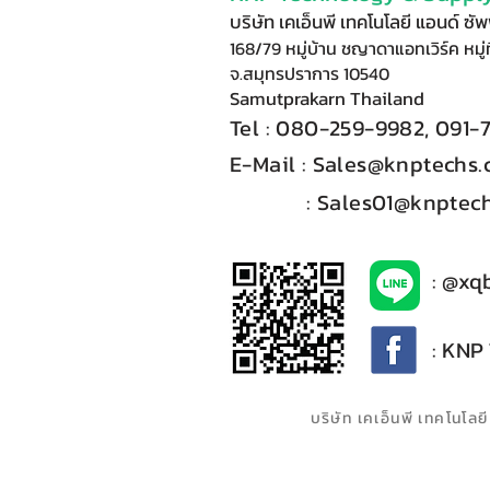
บริษัท เคเอ็นพี เทคโนโลยี แอนด์ ซ
168/79 หมู่บ้าน ชญาดาแอทเวิร์ค หมู่ท
จ.สมุทรปราการ 10540
Samutprakarn Thail
and
Tel : 080-
2
59-9
98
2, 091-
E-Mail :​
Sales@knptechs
: Sales01@knptech
: @xq
: KNP
บริษัท เคเอ็นพี เทคโนโ