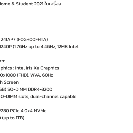
 Home & Student 2021 ในเครื่อง
 24IAP7 (F0GH00FHTA)
240P (1.7GHz up to 4.4GHz, 12MB Intel
orm
ics : Intel Iris Xe Graphics
20x1080 (FHD), WVA, 60Hz
h Screen
GB) SO-DIMM DDR4-3200
-DIMM slots, dual-channel capable
2280 PCIe 4.0x4 NVMe
 (up to 1TB)
e