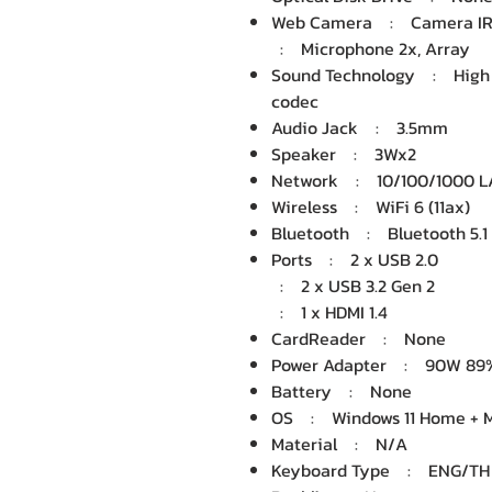
Web Camera : Camera I
: Microphone 2x, Array
Sound Technology : High D
codec
Audio Jack : 3.5mm
Speaker : 3Wx2
Network : 10/100/1000 
Wireless : WiFi 6 (11ax)
Bluetooth : Bluetooth 5.1
Ports : 2 x USB 2.0
: 2 x USB 3.2 Gen 2
: 1 x HDMI 1.4
CardReader : None
Power Adapter : 90W 89%
Battery : None
OS : Windows 11 Home + Mi
Material : N/A
Keyboard Type : ENG/TH