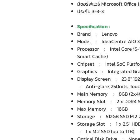
มีซอร์ฟแวร์ Microsoft Office
ประกัน 3-3-3
Specification :
Brand : Lenovo
Model : IdeaCentre AIO 3
Processor : Intel Core i5-1
Smart Cache)
Chipset : Intel SoC Platf
Graphics : Integrated Graph
Display Screen : 23.8" 19
: Anti-glare, 250nits, Touc
Main Memory : 8GB (2x4
Memory Slot : 2 x DDR4 SO
Max Memory : 16GB
Storage : 512GB SSD M.2 
Storage Slot : 1 x 2.5" HDD
: 1 x M.2 SSD (up to 1TB)
Optical Disk Drive : Non