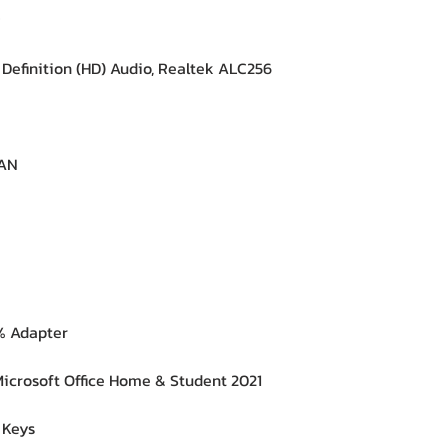
R
efinition (HD) Audio, Realtek ALC256
LAN
 Adapter
crosoft Office Home & Student 2021
 Keys