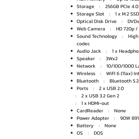
Storage : 256GB PCIe 4.0
Storage Slot : 1 x M.2 SSD 
Optical Disk Drive : DVD
Web Camera : HD 720p / M
Sound Technology : High D
codec
Audio Jack : 1 x Headpho
Speaker : 3Wx2
Network : 10/100/1000 
Wireless : WiFI 6 (11ax) In
Bluetooth : Bluetooth 5.2
Ports : 2 x USB 2.0
: 2 x USB 3.2 Gen 2
: 1 x HDMI-out
CardReader : None
Power Adapter : 90W 89%
Battery : None
OS : DOS