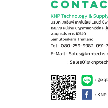
Conta
KNP Technology & Supply
บริษัท เคเอ็นพี เทคโนโลยี แอนด์ ซ
168/79 หมู่บ้าน ชญาดาแอทเวิร์ค หมู่ท
จ.สมุทรปราการ 10540
Samutprakarn Thail
and
Tel : 080-
2
59-9
98
2, 091-
E-Mail :​
Sales@knptechs
: Sales01@knptech
: @xq
: KNP