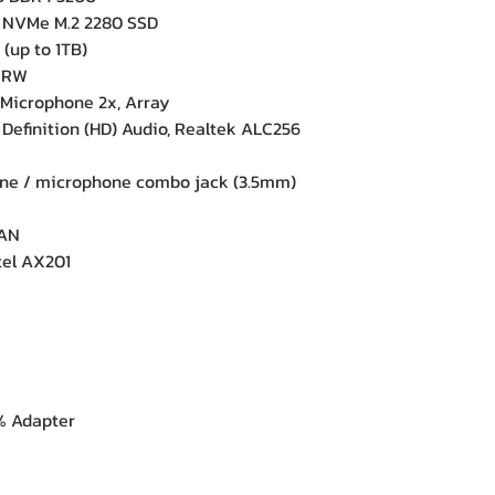
 NVMe M.2 2280 SSD
(up to 1TB)
±RW
icrophone 2x, Array
efinition (HD) Audio, Realtek ALC256
ne / microphone combo jack (3.5mm)
LAN
tel AX201
 Adapter