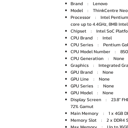
Brand : Lenovo
Model : ThinkCentre Neo 
Processor : Intel Pentium 
core up to 4.4GHz, 8MB Inte
Chipset : Intel SoC Platf
CPU Brand : Intel
CPU Series : Pentium Go
CPU Model Number : 850
CPU Generation : None
Graphics : Integrated Grap
GPU Brand : None
GPU Line : None
GPU Series : None
GPU Model : None
Display Screen : 23.8" FHD 
72% Gamut
Main Memory : 1 x 4GB 
Memory Slot : 2 x DDR4 SO
Max Memory : Up to 16GB