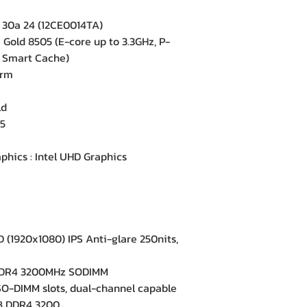
30a 24 (12CE0014TA)
Gold 8505 (E-core up to 3.3GHz, P-
l Smart Cache)
orm
ld
5
hics : Intel UHD Graphics
(1920x1080) IPS Anti-glare 250nits,
DDR4 3200MHz SODIMM
-DIMM slots, dual-channel capable
 DDR4 3200