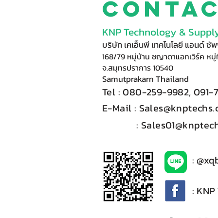
Conta
KNP Technology & Supply
บริษัท เคเอ็นพี เทคโนโลยี แอนด์ ซ
168/79 หมู่บ้าน ชญาดาแอทเวิร์ค หมู่ท
จ.สมุทรปราการ 10540
Samutprakarn Thail
and
Tel : 080-
2
59-9
98
2, 091-
E-Mail :​
Sales@knptechs
: Sales01@knptech
: @xq
: KNP