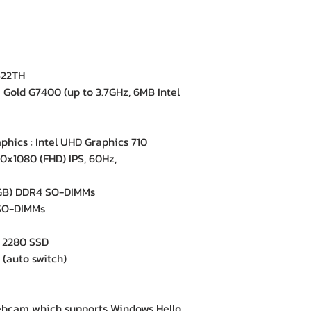
422TH
Gold G7400 (up to 3.7GHz, 6MB Intel
hics : Intel UHD Graphics 710
0x1080 (FHD) IPS, 60Hz,
B) DDR4 SO-DIMMs
SO-DIMMs
 2280 SSD
(auto switch)
e
cam which supports Windows Hello