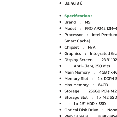
ประกัน 3 ปี
Specification :
Brand : MSI
Model : PRO AP242 12M-
Processor : Intel Pentium 
Smart Cache)
Chipset : N/A
Graphics : Integrated Grap
Display Screen : 23.8" 192
: Anti-Glare, 250 nits
Main Memory : 4GB (1x4G
Memory Slot : 2 x DDR4 
Max Memory : 64GB
Storage : 256GB PCle M.2
Storage Slot : 1 x M.2 SSD 
: 1 x 2.5” HDD / SSD
Optical Disk Drive : Non
Web Camera : Built-inWeb