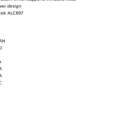
er design
tek ALC897
LAN
)
A
A
A
C