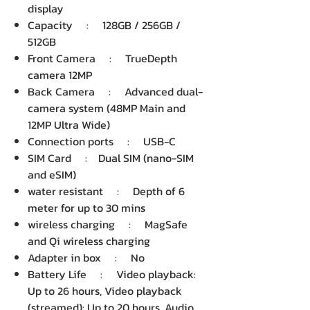
display
Capacity : 128GB / 256GB /
512GB
Front Camera : TrueDepth
camera 12MP
Back Camera : Advanced dual-
camera system (48MP Main and
12MP Ultra Wide)
Connection ports : USB-C
SIM Card : Dual SIM (nano-SIM
and eSIM)
water resistant : Depth of 6
meter for up to 30 mins
wireless charging : MagSafe
and Qi wireless charging
Adapter in box : No
Battery Life : Video playback:
Up to 26 hours, Video playback
(streamed): Up to 20 hours, Audio