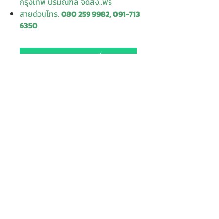
กรุงเทพ ปริมณฑล จัดส่ง..ฟรี
สายด่วนโทร.
080 259 9982, 091-713
6350
สอบถามข้อมูลเพิ่มเติม
Contact
Enter Your
Enter Your Subject
Name
Enter Your Email
Message