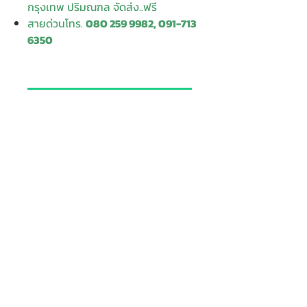
กรุงเทพ ปริมณฑล จัดส่ง..ฟรี
สายด่วนโทร.
080 259 9982, 091-713
6350
สอบถามข้อมูลเพิ่มเติม
Contact
Enter Your
Enter Your Subject
Name
Enter Your Email
Message