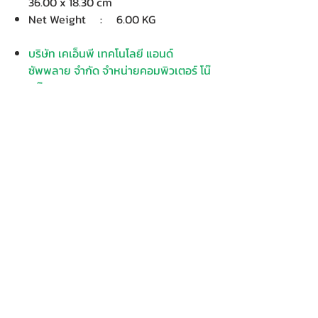
36.00 x 18.30 cm
Net Weight : 6.00 KG
บริษัท เคเอ็นพี เทคโนโลยี แอนด์
ซัพพลาย จำกัด จำหน่ายคอมพิวเตอร์ โน๊
ตบุ๊ค Dell HP Acer Lenovo Asus
ปริ้นเตอร์ อุปกรณ์ไอทีทุกชนิด
ติดตั้งให้..ฟรี ติดต่อเครมสินค้าให้..ฟรี
กรุงเทพ ปริมณฑล จัดส่ง..ฟรี
สายด่วนโทร.
080 259 9982, 091-713
6350
สอบถามข้อมูลเพิ่มเติม
Contact
Enter Your
Enter Your Subject
Name