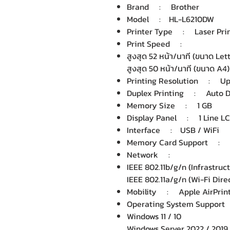
Brand : Brother
Model : HL-L6210DW
Printer Type : Laser Prin
Print Speed :
สูงสุด 52 หน้า/นาที (ขนาด Let
สูงสุด 50 หน้า/นาที (ขนาด A4)
Printing Resolution : Up 
Duplex Printing : Auto D
Memory Size : 1 GB
Display Panel : 1 Line LCD
Interface : USB / WiFi
Memory Card Support :
Network :
IEEE 802.11b/g/n (Infrastru
IEEE 802.11a/g/n (Wi-Fi Dire
Mobility : Apple AirPrint,
Operating System Suppo
Windows 11 / 10
Windows Server 2022 / 2019 