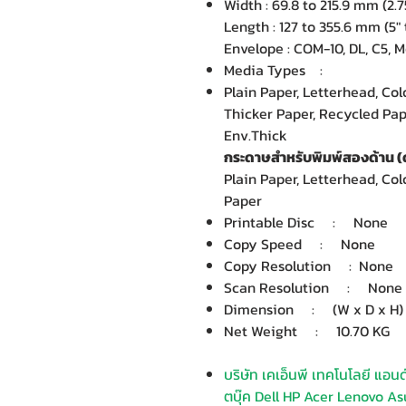
Width : 69.8 to 215.9 mm (2.75
Length : 127 to 355.6 mm (5" 
Envelope : COM-10, DL, C5, 
Media Types :
Plain Paper, Letterhead, Col
Thicker Paper, Recycled Pape
Env.Thick
กระดาษสำหรับพิมพ์สองด้าน (ด
Plain Paper, Letterhead, Co
Paper
Printable Disc : None
Copy Speed : None
Copy Resolution : None
Scan Resolution : None
Dimension : (W x D x H) : 
Net Weight : 10.70 KG
บริษัท เคเอ็นพี เทคโนโลยี แอน
ตบุ๊ค Dell HP Acer Lenovo Asu