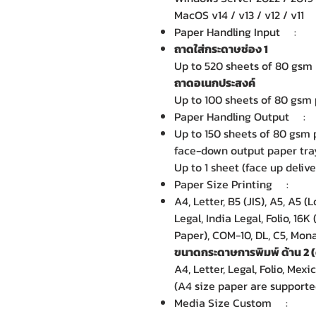
MacOS v14 / v13 / v12 / v11
Paper Handling Input :
ถาดใส่กระดาษช่อง 1
Up to 520 sheets of 80 gsm 
ถาดอเนกประสงค์
Up to 100 sheets of 80 gsm 
Paper Handling Output 
Up to 150 sheets of 80 gsm 
face-down output paper tra
Up to 1 sheet (face up deliv
Paper Size Printing :
A4, Letter, B5 (JIS), A5, A5 
Legal, India Legal, Folio, 1
Paper), COM-10, DL, C5, Mon
ขนาดกระดาษการพิมพ์ ด้าน 2 (
A4, Letter, Legal, Folio, Mexi
(A4 size paper are supporte
Media Size Custom :