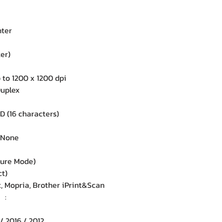
ter
ter)
to 1200 x 1200 dpi
uplex
 (16 characters)
 None
cture Mode)
ct)
 Mopria, Brother iPrint&Scan
rt :
/ 2016 / 2012