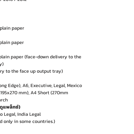
plain paper
plain paper
:
plain paper (face-down delivery to the
y)
ery to the face up output tray)
(Long Edge), A6, Executive, Legal, Mexico
6K (195x270 mm), A4 Short (270mm
arch
ดูแพล็กซ์)
co Legal, India Legal
d only in some countries.)