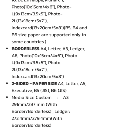
Photo(10x15cm/4x6"), Photo-
L(9x13cm/3.5x5"), Photo-
2L(13x18cm/5x7"),
Indexcard(13x20cm/5x8")(B5, B4 and
B6 size paper are supported only in
some countries.)
BORDERLESS
A4, Letter, A3, Ledger,
A6, Photo(10x15cm/4x6"), Photo-
L(9x13cm/3.5x5"), Photo-
2L(13x18cm/5x7"),
Indexcard(13x20cm/5x8")
2-SIDED - PAPER SIZE
A4, Letter, A5,
Executive, B5 (JIS), B6 (JIS)
Media Size Custom : A3:
291mm/297 mm (With
Border/Borderless) , Ledger:
273.4mm/279.4mm(With
Border/Borderless)