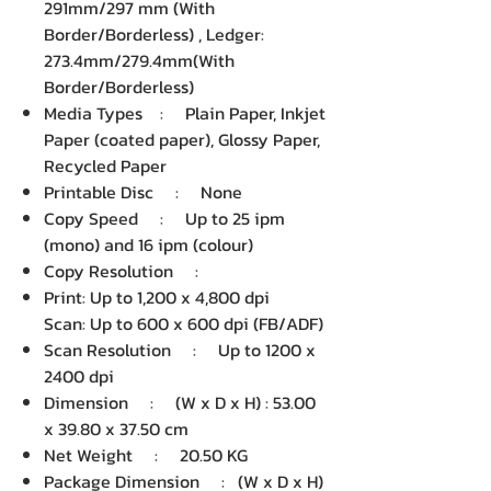
291mm/297 mm (With
Border/Borderless) , Ledger:
273.4mm/279.4mm(With
Border/Borderless)
Media Types : Plain Paper, Inkjet
Paper (coated paper), Glossy Paper,
Recycled Paper
Printable Disc : None
Copy Speed : Up to 25 ipm
(mono) and 16 ipm (colour)
Copy Resolution :
Print: Up to 1,200 x 4,800 dpi
Scan: Up to 600 x 600 dpi (FB/ADF)
Scan Resolution : Up to 1200 x
2400 dpi
Dimension : (W x D x H) : 53.00
x 39.80 x 37.50 cm
Net Weight : 20.50 KG
Package Dimension : (W x D x H)