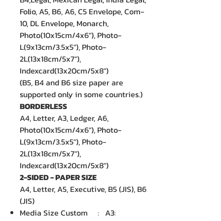
Folio, A5, B6, A6, C5 Envelope, Com-
10, DL Envelope, Monarch,
Photo(10x15cm/4x6"), Photo-
L(9x13cm/3.5x5"), Photo-
2L(13x18cm/5x7"),
Indexcard(13x20cm/5x8")
(B5, B4 and B6 size paper are
supported only in some countries.)
BORDERLESS
A4, Letter, A3, Ledger, A6,
Photo(10x15cm/4x6"), Photo-
L(9x13cm/3.5x5"), Photo-
2L(13x18cm/5x7"),
Indexcard(13x20cm/5x8")
2-SIDED - PAPER SIZE
A4, Letter, A5, Executive, B5 (JIS), B6
(JIS)
Media Size Custom : A3: