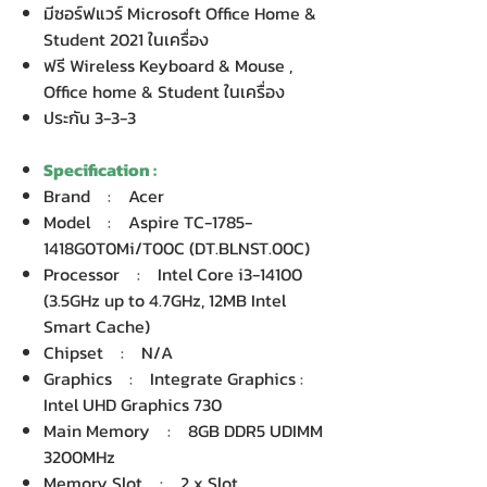
มีซอร์ฟแวร์ Microsoft Office Home &
Student 2021 ในเครื่อง
ฟรี Wireless Keyboard & Mouse ,
Office home & Student ในเครื่อง
ประกัน 3-3-3
Specification :
Brand : Acer
Model : Aspire TC-1785-
1418G0T0Mi/T00C (DT.BLNST.00C)
Processor : Intel Core i3-14100
(3.5GHz up to 4.7GHz, 12MB Intel
Smart Cache)
Chipset : N/A
Graphics : Integrate Graphics :
Intel UHD Graphics 730
Main Memory : 8GB DDR5 UDIMM
3200MHz
Memory Slot : 2 x Slot