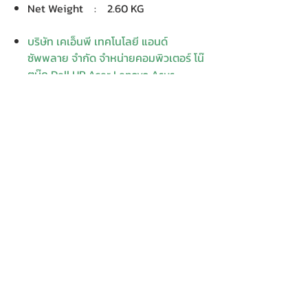
Net Weight : 2.60 KG
บริษัท เคเอ็นพี เทคโนโลยี แอนด์
ซัพพลาย จำกัด จำหน่ายคอมพิวเตอร์ โน๊
ตบุ๊ค Dell HP Acer Lenovo Asus
ปริ้นเตอร์ อุปกรณ์ไอทีทุกชนิด
ติดตั้งให้..ฟรี ติดต่อเครมสินค้าให้..ฟรี
กรุงเทพ ปริมณฑล จัดส่ง..ฟรี
สายด่วนโทร.
080 259 9982, 091-713
6350
สอบถามข้อมูลเพิ่มเติม
Contact
Enter Your
Enter Your Subject
Name