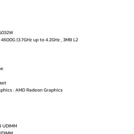
G032W
600G (3.7GHz up to 4.2GHz , 3MB L2
ne
set
phics : AMD Radeon Graphics
4 UDIMM
UDIMM