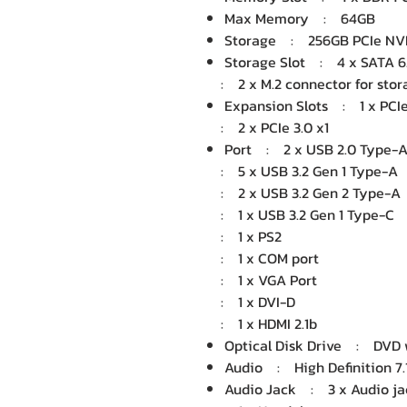
Max Memory : 64GB
Storage : 256GB PCIe NV
Storage Slot : 4 x SATA 6
: 2 x M.2 connector for stor
Expansion Slots : 1 x PCIe
: 2 x PCIe 3.0 x1
Port : 2 x USB 2.0 Type-
: 5 x USB 3.2 Gen 1 Type-A
: 2 x USB 3.2 Gen 2 Type-A
: 1 x USB 3.2 Gen 1 Type-C
: 1 x PS2
: 1 x COM port
: 1 x VGA Port
: 1 x DVI-D
: 1 x HDMI 2.1b
Optical Disk Drive : DVD 
Audio : High Definition 7.
Audio Jack : 3 x Audio ja