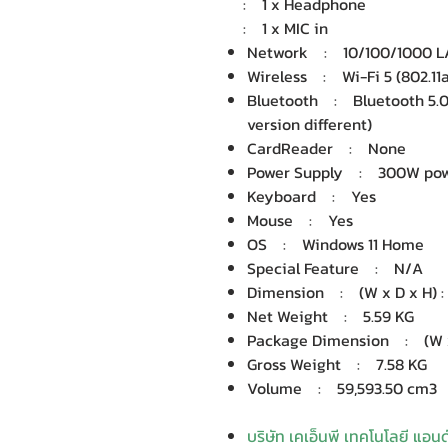
: 1 x Headphone
: 1 x MIC in
Network : 10/100/1000 LA
Wireless : Wi-Fi 5 (802.11
Bluetooth : Bluetooth 5.0/
version different)
CardReader : None
Power Supply : 300W powe
Keyboard : Yes
Mouse : Yes
OS : Windows 11 Home
Special Feature : N/A
Dimension : (W x D x H) : 
Net Weight : 5.59 KG
Package Dimension : (W x D
Gross Weight : 7.58 KG
Volume : 59,593.50 cm3
บริษัท เคเอ็นพี เทคโนโลยี แอน