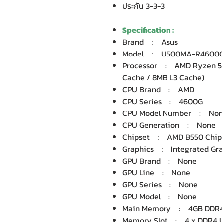
ประกัน 3-3-3
Specification :
Brand : Asus
Model : U500MA-R4600
Processor : AMD Ryzen 5 4
Cache / 8MB L3 Cache)
CPU Brand : AMD
CPU Series : 4600G
CPU Model Number : No
CPU Generation : None
Chipset : AMD B550 Chip
Graphics : Integrated Gra
GPU Brand : None
GPU Line : None
GPU Series : None
GPU Model : None
Main Memory : 4GB DDR
Memory Slot : 4 x DDR4 