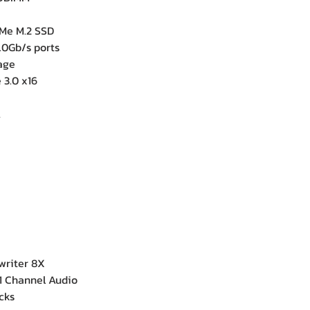
Me M.2 SSD
.0Gb/s ports
age
 3.0 x16
A
writer 8X
1 Channel Audio
cks