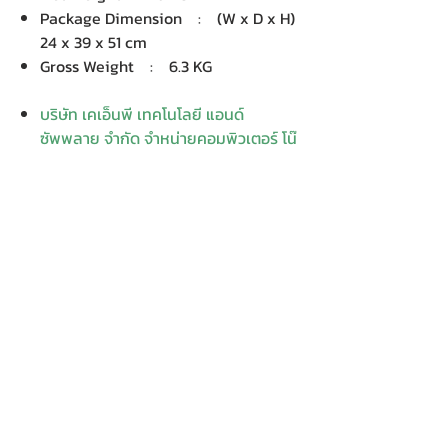
Package Dimension : (W x D x H)
24 x 39 x 51 cm
Gross Weight : 6.3 KG
บริษัท เคเอ็นพี เทคโนโลยี แอนด์
ซัพพลาย จำกัด จำหน่ายคอมพิวเตอร์ โน๊
ตบุ๊ค Dell HP Acer Lenovo Asus
ปริ้นเตอร์ อุปกรณ์ไอทีทุกชนิด
ติดตั้งให้..ฟรี ติดต่อเครมสินค้าให้..ฟรี
กรุงเทพ ปริมณฑล จัดส่ง..ฟรี
สายด่วนโทร.
080 259 9982, 091-713
6350
สอบถามข้อมูลเพิ่มเติม
Contact