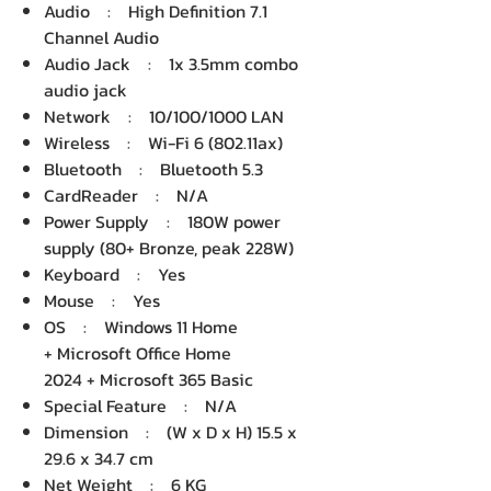
Audio : High Definition 7.1
Channel Audio
Audio Jack : 1x 3.5mm combo
audio jack
Network : 10/100/1000 LAN
Wireless : Wi-Fi 6 (802.11ax)
Bluetooth : Bluetooth 5.3
CardReader : N/A
Power Supply : 180W power
supply (80+ Bronze, peak 228W)
Keyboard : Yes
Mouse : Yes
OS : Windows 11 Home
+ Microsoft Office Home
2024 + Microsoft 365 Basic
Special Feature : N/A
Dimension : (W x D x H) 15.5 x
29.6 x 34.7 cm
Net Weight : 6 KG