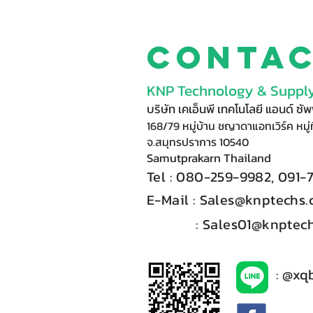
Conta
KNP Technology & Supply
บริษัท เคเอ็นพี เทคโนโลยี แอนด์ ซ
168/79 หมู่บ้าน ชญาดาแอทเวิร์ค หมู่ท
จ.สมุทรปราการ 10540
Samutprakarn Thail
and
Tel : 080-
2
59-9
98
2, 091-
E-Mail :​
Sales@knptechs
: Sales01@knptech
: @xq