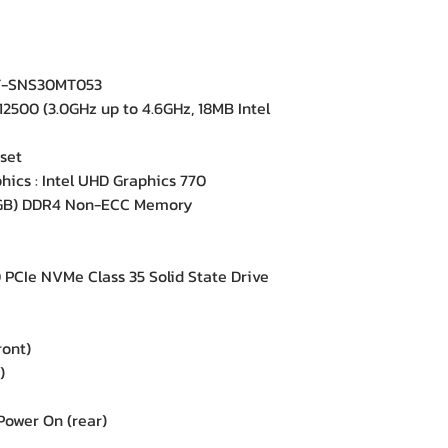
T-SNS30MT053
2500 (3.0GHz up to 4.6GHz, 18MB Intel
set
ics : Intel UHD Graphics 770
GB) DDR4 Non-ECC Memory
CIe NVMe Class 35 Solid State Drive
ront)
)
Power On (rear)