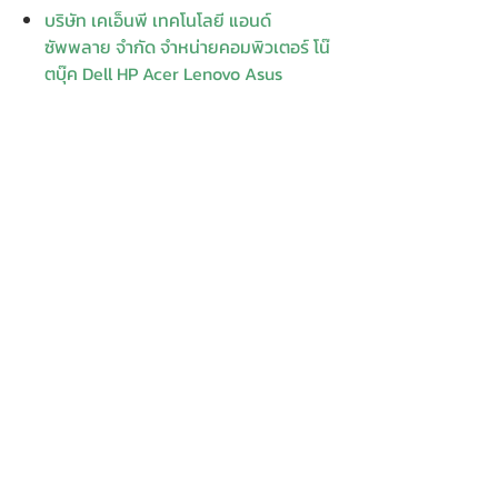
บริษัท เคเอ็นพี เทคโนโลยี แอนด์
ซัพพลาย จำกัด จำหน่ายคอมพิวเตอร์ โน๊
ตบุ๊ค Dell HP Acer Lenovo Asus
ปริ้นเตอร์ อุปกรณ์ไอทีทุกชนิด
ติดตั้งให้..ฟรี ติดต่อเครมสินค้าให้..ฟรี
กรุงเทพ ปริมณฑล จัดส่ง..ฟรี
สายด่วนโทร.
080 259 9982, 091-713
6350
สอบถามข้อมูลเพิ่มเติม
Contact
Enter Your
Enter Your Subject
Name