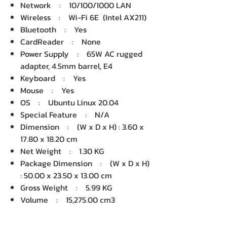
Network : 10/100/1000 LAN
Wireless : Wi-Fi 6E (Intel AX211)
Bluetooth : Yes
CardReader : None
Power Supply : 65W AC rugged
adapter, 4.5mm barrel, E4
Keyboard : Yes
Mouse : Yes
OS : Ubuntu Linux 20.04
Special Feature : N/A
Dimension : (W x D x H) : 3.60 x
17.80 x 18.20 cm
Net Weight : 1.30 KG
Package Dimension : (W x D x H)
: 50.00 x 23.50 x 13.00 cm
Gross Weight : 5.99 KG
Volume : 15,275.00 cm3