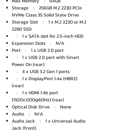
Max Memory : 64GB
Storage : 256GB M.2 2230 PCIe
NVMe Class 35 Solid State Drive
Storage Slot : 1 x M.2 2230 or M.2
2280 SSD
: 1 x SATA slot for 2.5-inch HDD
Expansion Slots : N/A
Port : 1 x USB 2.0 port
: 1 x USB 2.0 port with Smart
Power On (rear)
: 4 x USB 3.2 Gen 1 ports
: 1 x DisplayPort 1.4a (HBR2)
(rear)
: 1 x HDMI 1.4b port
(1920x1200@60Hz) (rear)
Optical Disk Drive : None
Audio : N/A
Audio Jack : 1 x Universal Audio
Jack (front)