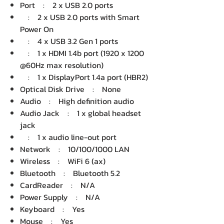
Port : 2 x USB 2.0 ports
: 2 x USB 2.0 ports with Smart
Power On
: 4 x USB 3.2 Gen 1 ports
: 1 x HDMI 1.4b port (1920 x 1200
@60Hz max resolution)
: 1 x DisplayPort 1.4a port (HBR2)
Optical Disk Drive : None
Audio : High definition audio
Audio Jack : 1 x global headset
jack
: 1 x audio line-out port
Network : 10/100/1000 LAN
Wireless : WiFi 6 (ax)
Bluetooth : Bluetooth 5.2
CardReader : N/A
Power Supply : N/A
Keyboard : Yes
Mouse : Yes