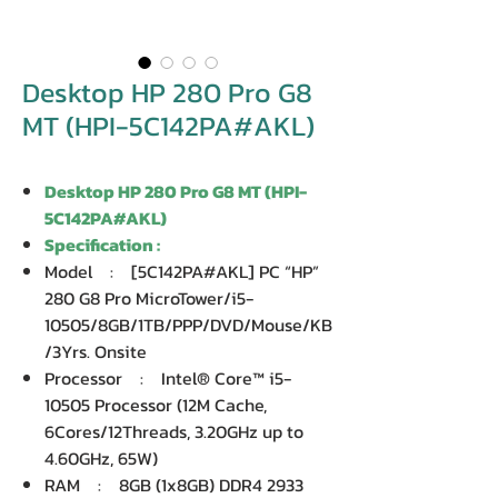
Desktop HP 280 Pro G8
MT (HPI-5C142PA#AKL)
Desktop HP 280 Pro G8 MT (HPI-
5C142PA#AKL)
Specification :
Model : [5C142PA#AKL] PC “HP”
280 G8 Pro MicroTower/i5-
10505/8GB/1TB/PPP/DVD/Mouse/KB
/3Yrs. Onsite
Processor : Intel® Core™ i5-
10505 Processor (12M Cache,
6Cores/12Threads, 3.20GHz up to
4.60GHz, 65W)
RAM : 8GB (1x8GB) DDR4 2933