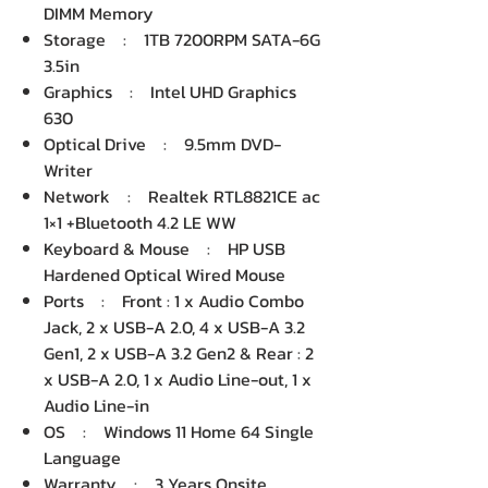
DIMM Memory
Storage : 1TB 7200RPM SATA-6G
3.5in
Graphics : Intel UHD Graphics
630
Optical Drive : 9.5mm DVD-
Writer
Network : Realtek RTL8821CE ac
1×1 +Bluetooth 4.2 LE WW
Keyboard & Mouse : HP USB
Hardened Optical Wired Mouse
Ports : Front : 1 x Audio Combo
Jack, 2 x USB-A 2.0, 4 x USB-A 3.2
Gen1, 2 x USB-A 3.2 Gen2 & Rear : 2
x USB-A 2.0, 1 x Audio Line-out, 1 x
Audio Line-in
OS : Windows 11 Home 64 Single
Language
Warranty : 3 Years Onsite