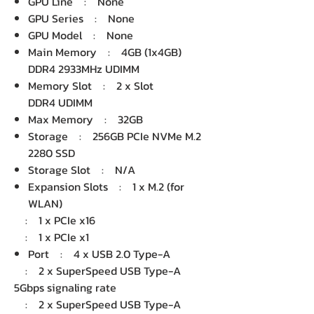
GPU Line : None
GPU Series : None
GPU Model : None
Main Memory : 4GB (1x4GB)
DDR4 2933MHz UDIMM
Memory Slot : 2 x Slot
DDR4 UDIMM
Max Memory : 32GB
Storage : 256GB PCIe NVMe M.2
2280 SSD
Storage Slot : N/A
Expansion Slots : 1 x M.2 (for
WLAN)
: 1 x PCIe x16
: 1 x PCIe x1
Port : 4 x USB 2.0 Type-A
: 2 x SuperSpeed USB Type-A
5Gbps signaling rate
: 2 x SuperSpeed USB Type-A