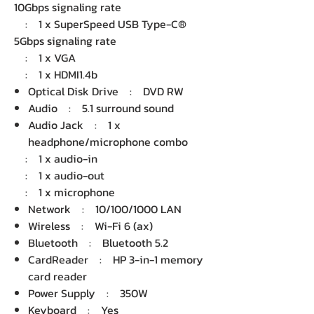
10Gbps signaling rate
: 1 x SuperSpeed USB Type-C®
5Gbps signaling rate
: 1 x VGA
: 1 x HDMI1.4b
Optical Disk Drive : DVD RW
Audio : 5.1 surround sound
Audio Jack : 1 x
headphone/microphone combo
: 1 x audio-in
: 1 x audio-out
: 1 x microphone
Network : 10/100/1000 LAN
Wireless : Wi-Fi 6 (ax)
Bluetooth : Bluetooth 5.2
CardReader : HP 3-in-1 memory
card reader
Power Supply : 350W
Keyboard : Yes