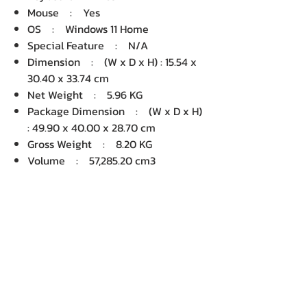
Mouse : Yes
OS : Windows 11 Home
Special Feature : N/A
Dimension : (W x D x H) : 15.54 x
30.40 x 33.74 cm
Net Weight : 5.96 KG
Package Dimension : (W x D x H)
: 49.90 x 40.00 x 28.70 cm
Gross Weight : 8.20 KG
Volume : 57,285.20 cm3
บริษัท เคเอ็นพี เทคโนโลยี แอนด์
ซัพพลาย จำกัด จำหน่ายคอมพิวเตอร์ โน๊
ตบุ๊ค Dell HP Acer Lenovo Asus
ปริ้นเตอร์ อุปกรณ์ไอทีทุกชนิด
ติดตั้งให้..ฟรี ติดต่อเครมสินค้าให้..ฟรี
กรุงเทพ ปริมณฑล จัดส่ง..ฟรี
สายด่วนโทร.
080 259 9982, 091-713