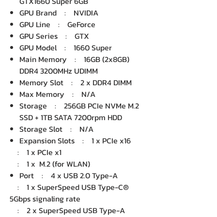
GTX1660 Super 6GB
GPU Brand : NVIDIA
GPU Line : GeForce
GPU Series : GTX
GPU Model : 1660 Super
Main Memory : 16GB (2x8GB)
DDR4 3200MHz UDIMM
Memory Slot : 2 x DDR4 DIMM
Max Memory : N/A
Storage : 256GB PCIe NVMe M.2
SSD + 1TB SATA 7200rpm HDD
Storage Slot : N/A
Expansion Slots : 1 x PCIe x16
: 1 x PCIe x1
: 1 x M.2 (for WLAN)
Port : 4 x USB 2.0 Type-A
: 1 x SuperSpeed USB Type-C®
5Gbps signaling rate
: 2 x SuperSpeed USB Type-A