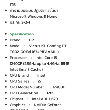
1TB
ทำงานบนระบบปฏิบัติการชั้นนำ
Microsoft Windows 11 Home
ประกัน 3-2-1
Specification :
Brand : HP
Model : Victus 15L Gaming DT
TG02-0013d (674P1PA#AKL)
Processor : Intel Core i5-
12400F (2.5GHz up to 4.4GHz, 18MB
Intel Smart Cache)
CPU Brand : Intel
CPU Series : i5
CPU Model Number : 12400F
CPU Generation : 12th
Chipset : Intel ADL H670
Graphics : NVIDIA GeForce