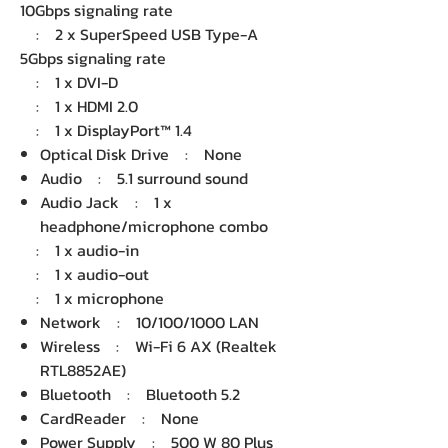
10Gbps signaling rate
: 2 x SuperSpeed USB Type-A
5Gbps signaling rate
: 1 x DVI-D
: 1 x HDMI 2.0
: 1 x DisplayPort™ 1.4
Optical Disk Drive : None
Audio : 5.1 surround sound
Audio Jack : 1 x
headphone/microphone combo
: 1 x audio-in
: 1 x audio-out
: 1 x microphone
Network : 10/100/1000 LAN
Wireless : Wi-Fi 6 AX (Realtek
RTL8852AE)
Bluetooth : Bluetooth 5.2
CardReader : None
Power Supply : 500 W 80 Plus