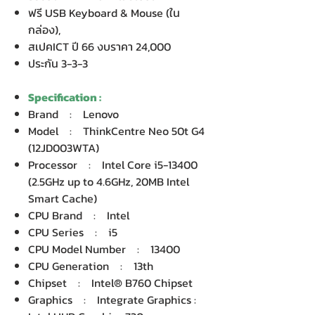
ฟรี USB Keyboard & Mouse (ใน
กล่อง),
สเปคICT ปี 66 งบราคา 24,000
ประกัน 3-3-3
Specification :
Brand : Lenovo
Model : ThinkCentre Neo 50t G4
(12JD003WTA)
Processor : Intel Core i5-13400
(2.5GHz up to 4.6GHz, 20MB Intel
Smart Cache)
CPU Brand : Intel
CPU Series : i5
CPU Model Number : 13400
CPU Generation : 13th
Chipset : Intel® B760 Chipset
Graphics : Integrate Graphics :