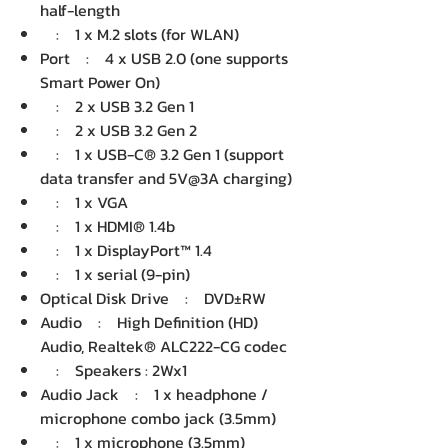
half-length
: 1 x M.2 slots (for WLAN)
Port : 4 x USB 2.0 (one supports
Smart Power On)
: 2 x USB 3.2 Gen 1
: 2 x USB 3.2 Gen 2
: 1 x USB-C® 3.2 Gen 1 (support
data transfer and 5V@3A charging)
: 1 x VGA
: 1 x HDMI® 1.4b
: 1 x DisplayPort™ 1.4
: 1 x serial (9-pin)
Optical Disk Drive : DVD±RW
Audio : High Definition (HD)
Audio, Realtek® ALC222-CG codec
: Speakers : 2Wx1
Audio Jack : 1 x headphone /
microphone combo jack (3.5mm)
: 1 x microphone (3.5mm)