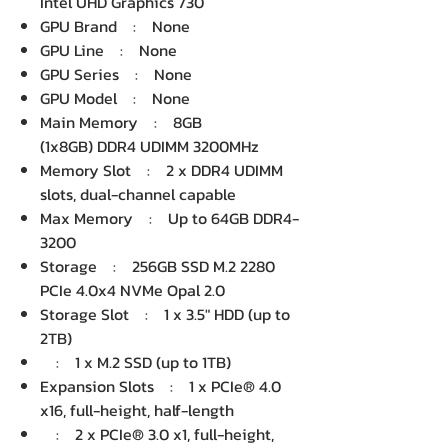
Intel UHD Graphics 730
GPU Brand : None
GPU Line : None
GPU Series : None
GPU Model : None
Main Memory : 8GB
(1x8GB) DDR4 UDIMM 3200MHz
Memory Slot : 2 x DDR4 UDIMM
slots, dual-channel capable
Max Memory : Up to 64GB DDR4-
3200
Storage : 256GB SSD M.2 2280
PCIe 4.0x4 NVMe Opal 2.0
Storage Slot : 1 x 3.5" HDD (up to
2TB)
: 1 x M.2 SSD (up to 1TB)
Expansion Slots : 1 x PCIe® 4.0
x16, full-height, half-length
: 2 x PCIe® 3.0 x1, full-height,