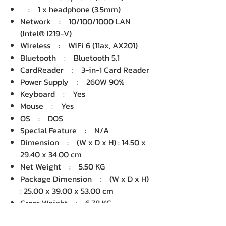
: 1 x headphone (3.5mm)
Network : 10/100/1000 LAN
(Intel® I219-V)
Wireless : WiFi 6 (11ax, AX201)
Bluetooth : Bluetooth 5.1
CardReader : 3-in-1 Card Reader
Power Supply : 260W 90%
Keyboard : Yes
Mouse : Yes
OS : DOS
Special Feature : N/A
Dimension : (W x D x H) : 14.50 x
29.40 x 34.00 cm
Net Weight : 5.50 KG
Package Dimension : (W x D x H)
: 25.00 x 39.00 x 53.00 cm
Gross Weight : 6.78 KG
Volume : 51,675.00 cm3