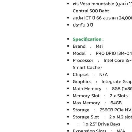
ฟรี Vesa mountable (มูลค่า 1
Central 500 Baht
สเปค ICT ปี 66 งบราคา 24,00
ประกัน 3 ปี
Specification :
Brand : Msi
Model : PRO DP10 13M-0
Processor : Intel Core i5-1
Smart Cache)
Chipset : N/A
Graphics : Integrate Graph
Main Memory : 8GB (1x8
Memory Slot : 2 x Slots
Max Memory : 64GB
Storage : 256GB PCIe NVM
Storage Slot : 2 x M.2 slo
: 1 x 2.5" Drive Bays
Expansion Slots : N/A