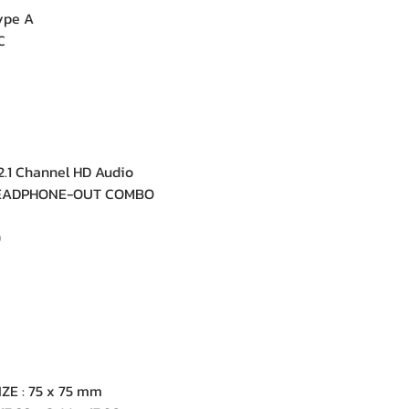
ype A
C
e
.1 Channel HD Audio
NHEADPHONE-OUT COMBO
)
ZE : 75 x 75 mm