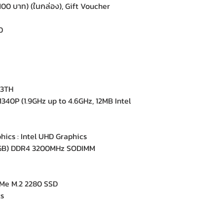
,100 บาท) (ในกล่อง), Gift Voucher
0
43TH
340P (1.9GHz up to 4.6GHz, 12MB Intel
ics : Intel UHD Graphics
GB) DDR4 3200MHz SODIMM
e M.2 2280 SSD
ts