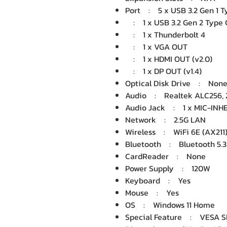
Port : 5 x USB 3.2 Gen 1 T
: 1 x USB 3.2 Gen 2 Type 
: 1 x Thunderbolt 4
: 1 x VGA OUT
: 1 x HDMI OUT (v2.0)
: 1 x DP OUT (v1.4)
Optical Disk Drive : Non
Audio : Realtek ALC256, 2
Audio Jack : 1 x MIC-I
Network : 2.5G LAN
Wireless : WiFi 6E (AX211
Bluetooth : Bluetooth 5.3
CardReader : None
Power Supply : 120W
Keyboard : Yes
Mouse : Yes
OS : Windows 11 Home
Special Feature : VESA SI