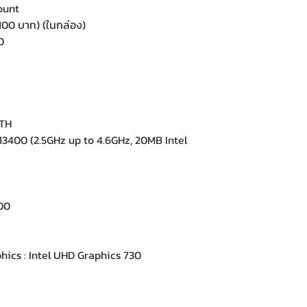
ount
,100 บาท) (ในกล่อง)
0
1TH
3400 (2.5GHz up to 4.6GHz, 20MB Intel
00
ics : Intel UHD Graphics 730