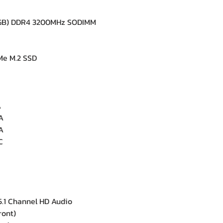
GB) DDR4 3200MHz SODIMM
e M.2 SSD
A
A
A
C
e
.1 Channel HD Audio
ront)