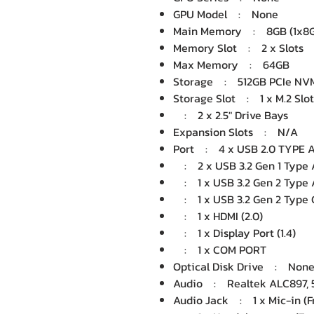
GPU Model : None
Main Memory : 8GB (1x8
Memory Slot : 2 x Slots
Max Memory : 64GB
Storage : 512GB PCIe NVM
Storage Slot : 1 x M.2 Slot
: 2 x 2.5" Drive Bays
Expansion Slots : N/A
Port : 4 x USB 2.0 TYPE 
: 2 x USB 3.2 Gen 1 Type 
: 1 x USB 3.2 Gen 2 Type 
: 1 x USB 3.2 Gen 2 Type 
: 1 x HDMI (2.0)
: 1 x Display Port (1.4)
: 1 x COM PORT
Optical Disk Drive : Non
Audio : Realtek ALC897, 5
Audio Jack : 1 x Mic-in (F