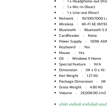
: 1 x Headphone-out (Fro
: 1 x Mic-in (Rear)
: 1 x Line-out (Rear)
Network : 10/100/1000 LA
Wireless : Wi-Fi 6E (INTE
Bluetooth : Bluetooth 5.3
CardReader : None
Power Supply : 120W, AD
Keyboard : Yes
Mouse : Yes
OS : Windows 11 Home
Special Feature : N/A
Dimension : (W x D x H) : 
Net Weight : 1.27 KG
Package Dimension : (W x D
Gross Weight : 4.80 KG
Volume : 29,008.00 cm3
บริษัท เคเอ็นพี เทคโนโลยี แอน