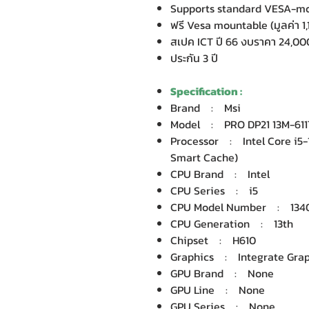
Supports standard VESA-m
ฟรี Vesa mountable (มูลค่า 1
สเปค ICT ปี 66 งบราคา 24,00
ประกัน 3 ปี
Specification :
Brand : Msi
Model : PRO DP21 13M-61
Processor : Intel Core i5-1
Smart Cache)
CPU Brand : Intel
CPU Series : i5
CPU Model Number : 134
CPU Generation : 13th
Chipset : H610
Graphics : Integrate Graph
GPU Brand : None
GPU Line : None
GPU Series : None