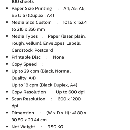
100 sheets
Paper Size Printing : A4; A5; A6;
B5 (JIS) (Duplex : A4)
Media Size Custom : 101.6 x 152.4
to 216 x 356 mm
Media Types : Paper (laser, plain,
rough, vellum), Envelopes, Labels,
Cardstock, Postcard
Printable Disc : None
Copy Speed :
Up to 29 cpm (Black, Normal
Quality, A4)
Up to 18 cpm (Black Duplex, A4)
Copy Resolution : Up to 600 dpi
Scan Resolution : 600 x 1200
dpi
Dimension : (W x D x H) : 41.80 x
30.80 x 29.44 cm
Net Weight : 9.50 KG