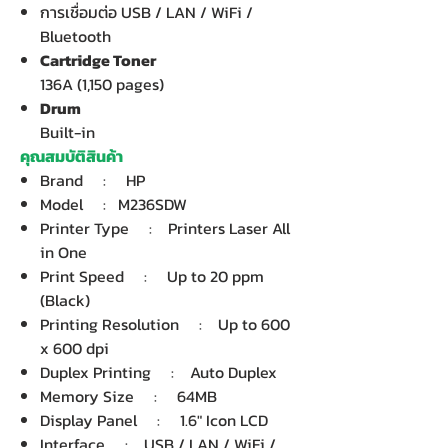
การเชื่อมต่อ USB / LAN / WiFi /
Bluetooth
Cartridge Toner
136A (1,150 pages)
Drum
Built-in
คุณสมบัติสินค้า
Brand : HP
Model : M236SDW
Printer Type : Printers Laser All
in One
Print Speed : Up to 20 ppm
(Black)
Printing Resolution : Up to 600
x 600 dpi
Duplex Printing : Auto Duplex
Memory Size : 64MB
Display Panel : 1.6" Icon LCD
Interface : USB / LAN / WiFi /