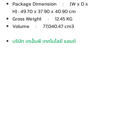
Package Dimension : (W x D x
H) : 49.70 x 37.90 x 40.90 cm
Gross Weight : 12.45 KG
Volume : 77,040.47 cm3
บริษัท เคเอ็นพี เทคโนโลยี แอนด์
ซัพพลาย จำกัด จำหน่ายคอมพิวเตอร์ โน๊
ตบุ๊ค Dell HP Acer Lenovo Asus
ปริ้นเตอร์ อุปกรณ์ไอทีทุกชนิด
ติดตั้งให้..ฟรี ติดต่อเครมสินค้าให้..ฟรี
กรุงเทพ ปริมณฑล จัดส่ง..ฟรี
สายด่วน
โทร.
080 259 9982, 091-713 6350
สอบถามข้อมูลเพิ่มเติม
Contact