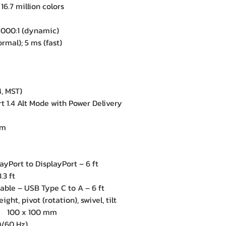
.7 million colors
1000:1 (dynamic)
al); 5 ms (fast)
4, MST)
 1.4 Alt Mode with Power Delivery
am
layPort to DisplayPort – 6 ft
.3 ft
able – USB Type C to A – 6 ft
t, pivot (rotation), swivel, tilt
: 100 x 100 mm
/60 Hz)