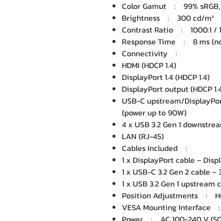
Color Gamut : 99% sRGB, 16
Brightness : 300 cd/m²
Contrast Ratio : 1000:1 / 
Response Time : 8 ms (norm
Connectivity :
HDMI (HDCP 1.4)
DisplayPort 1.4 (HDCP 1.4)
DisplayPort output (HDCP 1.
USB-C upstream/DisplayPort
(power up to 90W)
4 x USB 3.2 Gen 1 downstre
LAN (RJ-45)
Cables Included :
1 x DisplayPort cable – Disp
1 x USB-C 3.2 Gen 2 cable – 3
1 x USB 3.2 Gen 1 upstream c
Position Adjustments : Heigh
VESA Mounting Interface 
Power : AC 100-240 V (50