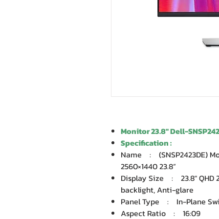
Monitor 23.8'' Dell-SNSP2
Specification :
Name : (SNSP2423DE) Monit
2560×1440 23.8”
Display Size : 23.8″ QHD 
backlight, Anti-glare
Panel Type : In-Plane Swit
Aspect Ratio : 16:09