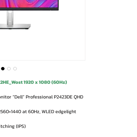
422HE_Wost 1920 x 1080 (60Hz)
or “Dell” Professional P2423DE QHD
2560×1440 at 60Hz, WLED edgelight
ching (IPS)