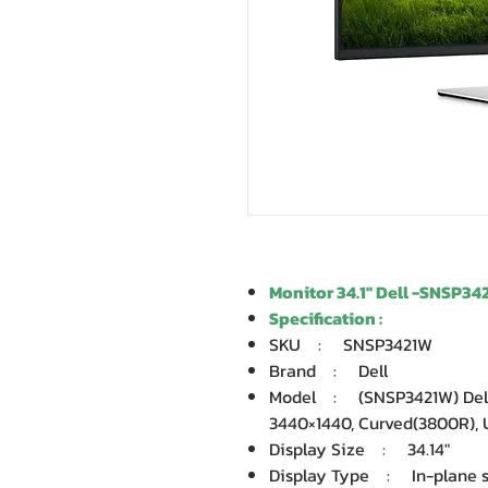
Monitor 34.1'' Dell -SNSP3
Specification :
SKU : SNSP3421W
Brand : Dell
Model : (SNSP3421W) Dell P
3440×1440, Curved(3800R), 
Display Size : 34.14″
Display Type : In-plane s