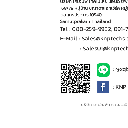
บริษัท เคเอ็นพี เทคโนโลยี แอนด์ ซ
168/79 หมู่บ้าน ชญาดาแอทเวิร์ค หมู่ท
จ.สมุทรปราการ 10540
Samutprakarn Thail
and
Tel : 080-
2
59-9
98
2, 091-
E-Mail :​
Sales@knptechs
: Sales01@knptech
: @xq
: KNP
บริษัท เคเอ็นพี เทคโนโ