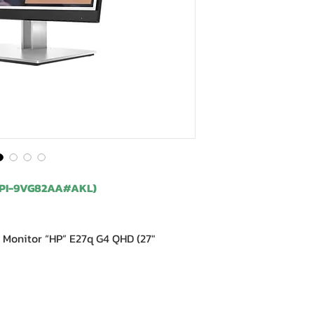
(HPI-9VG82AA#AKL)
nitor “HP” E27q G4 QHD (27″