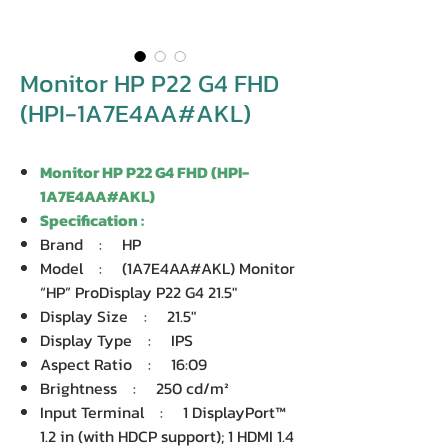
Monitor HP P22 G4 FHD
(HPI-1A7E4AA#AKL)
Monitor HP P22 G4 FHD (HPI-
1A7E4AA#AKL)
Specification :
Brand : HP
Model : (1A7E4AA#AKL) Monitor
“HP” ProDisplay P22 G4 21.5″
Display Size : 21.5″
Display Type : IPS
Aspect Ratio : 16:09
Brightness : 250 cd/m²
Input Terminal : 1 DisplayPort™
1.2 in (with HDCP support); 1 HDMI 1.4