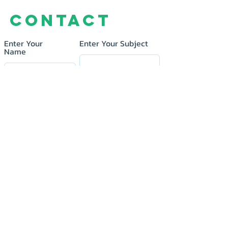
Contact
Enter Your
Enter Your Subject
Name
Enter Your Email
Message
Submit
KNP Technology&Supply Co.,LTD.
บริษัท เคเอ็นพี เทคโนโลยี แอนด์ ซัพพลาย จำกัด