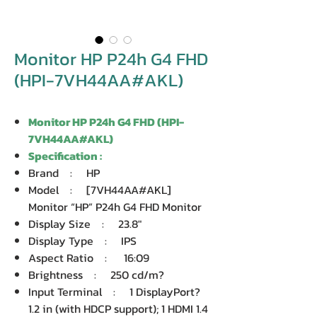
Monitor HP P24h G4 FHD
(HPI-7VH44AA#AKL)
Monitor HP P24h G4 FHD (HPI-
7VH44AA#AKL)
Specification :
Brand : HP
Model : [7VH44AA#AKL]
Monitor “HP” P24h G4 FHD Monitor
Display Size : 23.8″
Display Type : IPS
Aspect Ratio : 16:09
Brightness : 250 cd/m?
Input Terminal : 1 DisplayPort?
1.2 in (with HDCP support); 1 HDMI 1.4