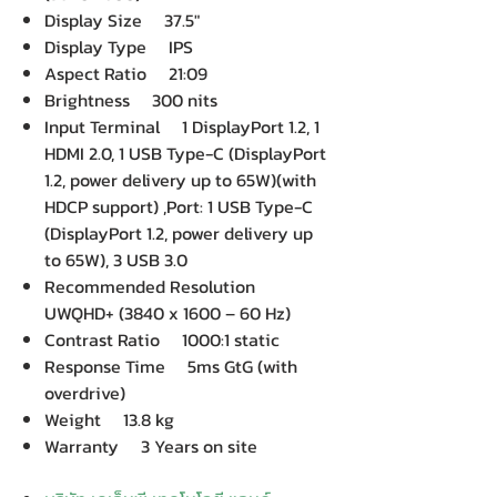
Display Size 37.5″
Display Type IPS
Aspect Ratio 21:09
Brightness 300 nits
Input Terminal 1 DisplayPort 1.2, 1
HDMI 2.0, 1 USB Type-C (DisplayPort
1.2, power delivery up to 65W)(with
HDCP support) ,Port: 1 USB Type-C
(DisplayPort 1.2, power delivery up
to 65W), 3 USB 3.0
Recommended Resolution
UWQHD+ (3840 x 1600 – 60 Hz)
Contrast Ratio 1000:1 static
Response Time 5ms GtG (with
overdrive)
Weight 13.8 kg
Warranty 3 Years on site