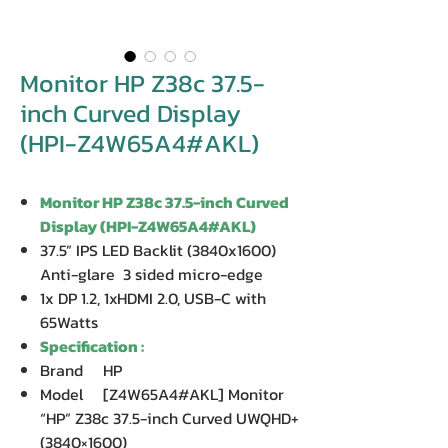
Monitor HP Z38c 37.5-
inch Curved Display
(HPI-Z4W65A4#AKL)
Monitor HP Z38c 37.5-inch Curved
Display (HPI-Z4W65A4#AKL)
37.5” IPS LED Backlit (3840x1600)
Anti-glare 3 sided micro-edge
1x DP 1.2, 1xHDMI 2.0, USB-C with
65Watts
Specification :
Brand HP
Model [Z4W65A4#AKL] Monitor
“HP” Z38c 37.5-inch Curved UWQHD+
(3840×1600)