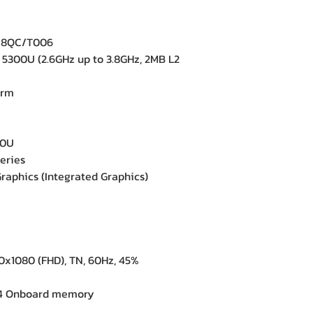
R8QC/T006
300U (2.6GHz up to 3.8GHz, 2MB L2
orm
00U
eries
phics (Integrated Graphics)
0x1080 (FHD), TN, 60Hz, 45%
 Onboard memory