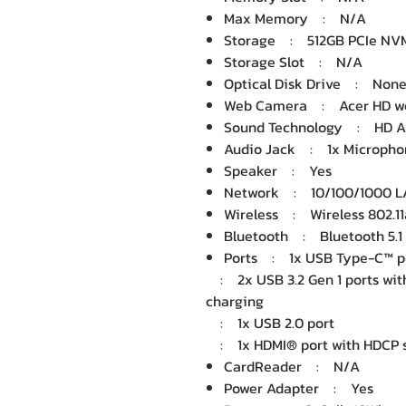
Max Memory : N/A
Storage : 512GB PCIe NVM
Storage Slot : N/A
Optical Disk Drive : Non
Web Camera : Acer HD 
Sound Technology : HD A
Audio Jack : 1x Microphon
Speaker : Yes
Network : 10/100/1000 
Wireless : Wireless 802.11
Bluetooth : Bluetooth 5.1
Ports : 1x USB Type-C™ port
: 2x USB 3.2 Gen 1 ports wit
charging
: 1x USB 2.0 port
: 1x HDMI® port with HDCP 
CardReader : N/A
Power Adapter : Yes