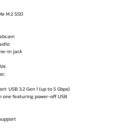
e M.2 SSD
e
webcam
udio
e-in jack
LAN
ac
: USB 3.2 Gen 1 (up to 5 Gbps)
h one featuring power-off USB
support