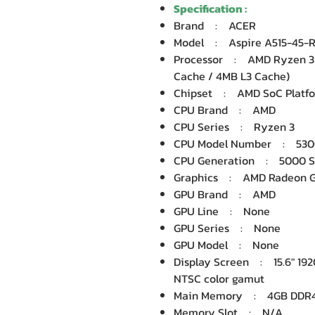
Specification :
Brand : ACER
Model : Aspire A515-45-
Processor : AMD Ryzen 3 5
Cache / 4MB L3 Cache)
Chipset : AMD SoC Platf
CPU Brand : AMD
CPU Series : Ryzen 3
CPU Model Number : 53
CPU Generation : 5000 S
Graphics : AMD Radeon Gra
GPU Brand : AMD
GPU Line : None
GPU Series : None
GPU Model : None
Display Screen : 15.6" 192
NTSC color gamut
Main Memory : 4GB DDR4
Memory Slot : N/A