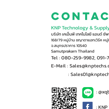
Conta
KNP Technology & Supply
บริษัท เคเอ็นพี เทคโนโลยี แอนด์ ซ
168/79 หมู่บ้าน ชญาดาแอทเวิร์ค หมู่ท
จ.สมุทรปราการ 10540
Samutprakarn Thail
and
Tel : 080-
2
59-9
98
2, 091-
E-Mail :​
Sales@knptechs
: Sales01@knptech
: @xq
: KNP