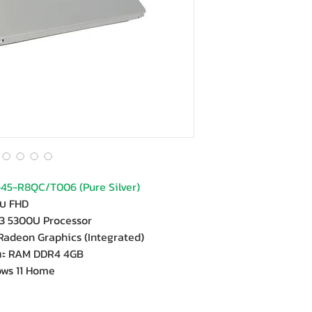
45-R8QC/T006 (Pure Silver)
ับ FHD
3 5300U Processor
adeon Graphics (Integrated)
และ RAM DDR4 4GB
ows 11 Home