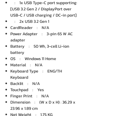
: 1x USB Type-C port supporting:
[USB 3.2 Gen 2 / DisplayPort over
USB-C / USB charging / DC-in port]
: 2x USB 3.2 Gen 1
CardReader : N/A
Power Adapter : 3-pin 65 W AC
adapter
Battery : 50 Wh, 3-cell Li-ion
battery
OS : Windows 11 Home
Material : N/A
Keyboard Type : ENG/TH
Keyboard
Backlit : N/A
Touchpad : Yes
Finger Print : N/A
Dimension : (W x D x H) : 36.29 x
23.96 x 1.89 cm
Net Weight : 1.75 KG