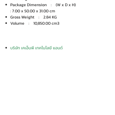
Package Dimension : (W x D x H)
: 7.00 x 50.00 x 31.00 cm
Gross Weight : 2.84 KG
Volume : 10,850.00 cm3
บริษัท เคเอ็นพี เทคโนโลยี แอนด์
ซัพพลาย จำกัด จำหน่ายคอมพิวเตอร์ โน๊
ตบุ๊ค Dell HP Acer Lenovo Asus
ปริ้นเตอร์ อุปกรณ์ไอทีทุกชนิด
ติดตั้งให้..ฟรี ติดต่อเครมสินค้าให้..ฟรี
กรุงเทพ ปริมณฑล จัดส่ง..ฟรี
สายด่วนโทร.
080 259 9982, 091-713
6350
สอบถามข้อมูลเพิ่มเติม