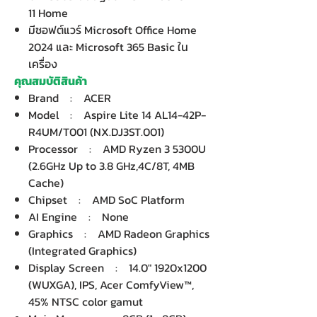
11 Home
มีซอฟต์แวร์ Microsoft Office Home
2024 และ Microsoft 365 Basic ใน
เครื่อง
คุณสมบัติสินค้า
Brand : ACER
Model : Aspire Lite 14 AL14-42P-
R4UM/T001 (NX.DJ3ST.001)
Processor : AMD Ryzen 3 5300U
(2.6GHz Up to 3.8 GHz,4C/8T, 4MB
Cache)
Chipset : AMD SoC Platform
AI Engine : None
Graphics : AMD Radeon Graphics
(Integrated Graphics)
Display Screen : 14.0" 1920x1200
(WUXGA), IPS, Acer ComfyView™,
45% NTSC color gamut