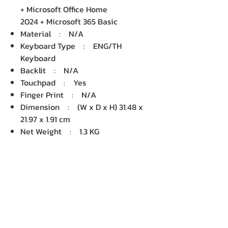
+ Microsoft Office Home
2024 + Microsoft 365 Basic
Material : N/A
Keyboard Type : ENG/TH
Keyboard
Backlit : N/A
Touchpad : Yes
Finger Print : N/A
Dimension : (W x D x H) 31.48 x
21.97 x 1.91 cm
Net Weight : 1.3 KG
บริษัท เคเอ็นพี เทคโนโลยี แอนด์
ซัพพลาย จำกัด จำหน่ายคอมพิวเตอร์ โน๊
ตบุ๊ค Dell HP Acer Lenovo Asus
ปริ้นเตอร์ อุปกรณ์ไอทีทุกชนิด
ติดตั้งให้..ฟรี ติดต่อเครมสินค้าให้..ฟรี
กรุงเทพ ปริมณฑล จัดส่ง..ฟรี