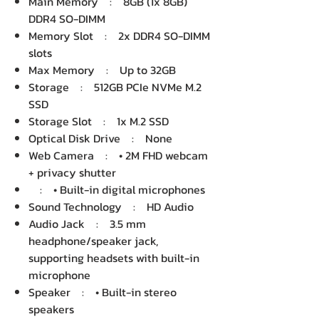
Main Memory : 8GB (1x 8GB)
DDR4 SO-DIMM
Memory Slot : 2x DDR4 SO-DIMM
slots
Max Memory : Up to 32GB
Storage : 512GB PCIe NVMe M.2
SSD
Storage Slot : 1x M.2 SSD
Optical Disk Drive : None
Web Camera : • 2M FHD webcam
+ privacy shutter
: • Built-in digital microphones
Sound Technology : HD Audio
Audio Jack : 3.5 mm
headphone/speaker jack,
supporting headsets with built-in
microphone
Speaker : • Built-in stereo
speakers