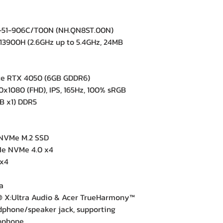
-51-906C/T00N (NH.QN8ST.00N)
13900H (2.6GHz up to 5.4GHz, 24MB
e RTX 4050 (6GB GDDR6)
x1080 (FHD), IPS, 165Hz, 100% sRGB
 x1) DDR5
NVMe M.2 SSD
Ie NVMe 4.0 x4
 x4
e
a
X:Ultra Audio & Acer TrueHarmony™
hone/speaker jack, supporting
rophone