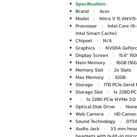
Specification :
Brand : Acer
Model : Nitro V 15 ANV15
Processor : Intel Core i9-
Intel Smart Cache)
Chipset : N/A
Graphics : NVIDIA GeForc
Display Screen : 15.6" 1920
Main Memory : 16GB (16GB
Memory Slot : 2x Slots
Max Memory : 32GB
Storage : 1TB PCIe Gen4 
Storage Slot : 1x 2280 PC
: 1x 2280 PCIe NVMe 3.0
Optical Disk Drive : Non
Web Camera : HD Camer
Sound Technology : DTS® 
Audio Jack : 3.5 mm headp
headsets with built-in mic