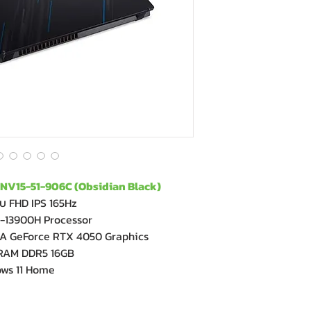
ANV15-51-906C (Obsidian Black)
บ FHD IPS 165Hz
9-13900H Processor
A GeForce RTX 4050 Graphics
 RAM DDR5 16GB
ows 11 Home