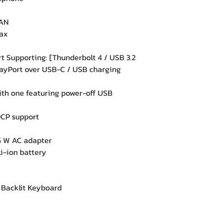
LAN
1ax
 Supporting: [Thunderbolt 4 / USB 3.2
playPort over USB-C / USB charging
th one featuring power-off USB
DCP support
5 W AC adapter
i-ion battery
acklit Keyboard