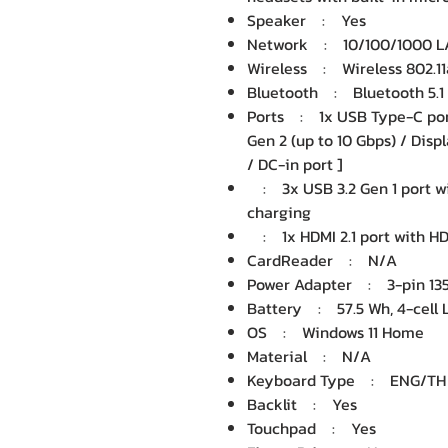
Speaker : Yes
Network : 10/100/1000 
Wireless : Wireless 802.1
Bluetooth : Bluetooth 5.1
Ports : 1x USB Type-C port
Gen 2 (up to 10 Gbps) / Dis
/ DC-in port ]
: 3x USB 3.2 Gen 1 port wi
charging
: 1x HDMI 2.1 port with H
CardReader : N/A
Power Adapter : 3-pin 13
Battery : 57.5 Wh, 4-cell L
OS : Windows 11 Home
Material : N/A
Keyboard Type : ENG/TH B
Backlit : Yes
Touchpad : Yes