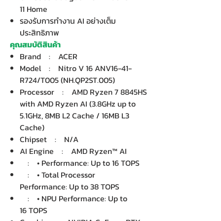
11 Home
รองรับการทำงาน AI อย่างเต็ม
ประสิทธิภาพ
คุณสมบัติสินค้า
Brand : ACER
Model : Nitro V 16 ANV16-41-
R724/T005 (NH.QP2ST.005)
Processor : AMD Ryzen 7 8845HS
with AMD Ryzen AI (3.8GHz up to
5.1GHz, 8MB L2 Cache / 16MB L3
Cache)
Chipset : N/A
AI Engine : AMD Ryzen™ AI
: • Performance: Up to 16 TOPS
: • Total Processor
Performance: Up to 38 TOPS
: • NPU Performance: Up to
16 TOPS