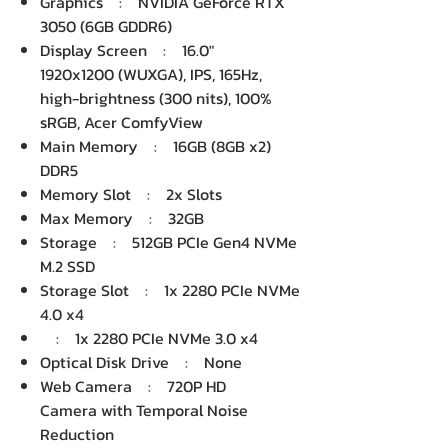
Graphics : NVIDIA GeForce RTX
3050 (6GB GDDR6)
Display Screen : 16.0"
1920x1200 (WUXGA), IPS, 165Hz,
high-brightness (300 nits), 100%
sRGB, Acer ComfyView
Main Memory : 16GB (8GB x2)
DDR5
Memory Slot : 2x Slots
Max Memory : 32GB
Storage : 512GB PCIe Gen4 NVMe
M.2 SSD
Storage Slot : 1x 2280 PCIe NVMe
4.0 x4
: 1x 2280 PCIe NVMe 3.0 x4
Optical Disk Drive : None
Web Camera : 720P HD
Camera with Temporal Noise
Reduction