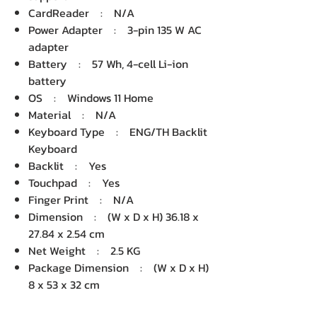
CardReader : N/A
Power Adapter : 3-pin 135 W AC
adapter
Battery : 57 Wh, 4-cell Li-ion
battery
OS : Windows 11 Home
Material : N/A
Keyboard Type : ENG/TH Backlit
Keyboard
Backlit : Yes
Touchpad : Yes
Finger Print : N/A
Dimension : (W x D x H) 36.18 x
27.84 x 2.54 cm
Net Weight : 2.5 KG
Package Dimension : (W x D x H)
8 x 53 x 32 cm
Gross Weight : 3.96 KG