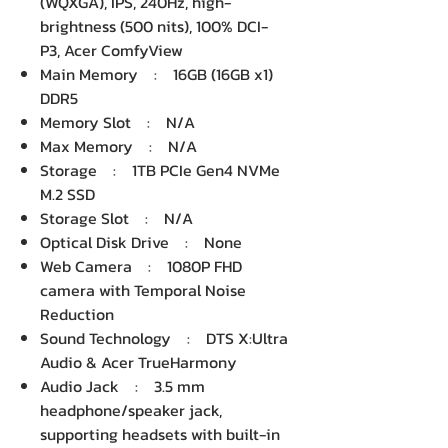
(WQXGA), IPS, 240Hz, high-
brightness (500 nits), 100% DCI-
P3, Acer ComfyView
Main Memory : 16GB (16GB x1)
DDR5
Memory Slot : N/A
Max Memory : N/A
Storage : 1TB PCIe Gen4 NVMe
M.2 SSD
Storage Slot : N/A
Optical Disk Drive : None
Web Camera : 1080P FHD
camera with Temporal Noise
Reduction
Sound Technology : DTS X:Ultra
Audio & Acer TrueHarmony
Audio Jack : 3.5 mm
headphone/speaker jack,
supporting headsets with built-in