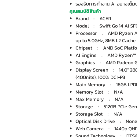
รองรับการทำงาน AI อย่างเต็ม
คุณสมบัติสินค้า
Brand : ACER
Model : Swift Go 14 AI S
Processor : AMD Ryzen AI
up to 5.0GHz, 8MB L2 Cache
Chipset : AMD SoC Platf
AI Engine : AMD Ryzen™ 
Graphics : AMD Radeon Gra
Display Screen : 14.0" 288
(400nits), 100% DCI-P3
Main Memory : 16GB LPD
Memory Slot : N/A
Max Memory : N/A
Storage : 512GB PCIe Gen
Storage Slot : N/A
Optical Disk Drive : Non
Web Camera : 1440p QH
Sound Technology : DTS® 