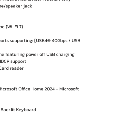
e/speaker jack
e (Wi-Fi 7)
rts supporting: [USB4® 40Gbps / USB
e featuring power off USB charging
HDCP support
ard reader
crosoft Office Home 2024 + Microsoft
acklit Keyboard