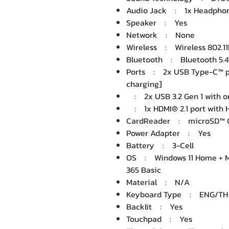
Audio Jack : 1x Headphon
Speaker : Yes
Network : None
Wireless : Wireless 802.11b
Bluetooth : Bluetooth 5.4
Ports : 2x USB Type-C™ po
charging]
: 2x USB 3.2 Gen 1 with on
: 1x HDMI® 2.1 port with 
CardReader : microSD™ C
Power Adapter : Yes
Battery : 3-Cell
OS : Windows 11 Home + Mi
365 Basic
Material : N/A
Keyboard Type : ENG/TH B
Backlit : Yes
Touchpad : Yes