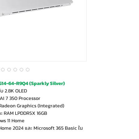
G14-64-R9Q4 (Sparkly Silver)
ับ 2.8K OLED
I 7 350 Processor
adeon Graphics (Integrated)
และ RAM LPDDR5X 16GB
ows 11 Home
e Home 2024 และ Microsoft 365 Basic ใน