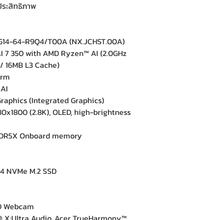
ประสิทธิภาพ
FG14-64-R9Q4/T00A (NX.JCHST.00A)
 7 350 with AMD Ryzen™ AI (2.0GHz
 / 16MB L3 Cache)
orm
AI
phics (Integrated Graphics)
0x1800 (2.8K), OLED, high-brightness
DR5X Onboard memory
4 NVMe M.2 SSD
e
D Webcam
X:Ultra Audio, Acer TrueHarmony™