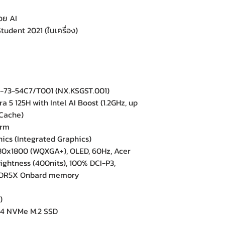
้วย AI
udent 2021 (ในเครื่อง)
-73-54C7/T001 (NX.KSGST.001)
 5 125H with Intel AI Boost (1.2GHz, up
 Cache)
orm
ics (Integrated Graphics)
80x1800 (WQXGA+), OLED, 60Hz, Acer
rightness (400nits), 100% DCI-P3,
DR5X Onbard memory
)
4 NVMe M.2 SSD