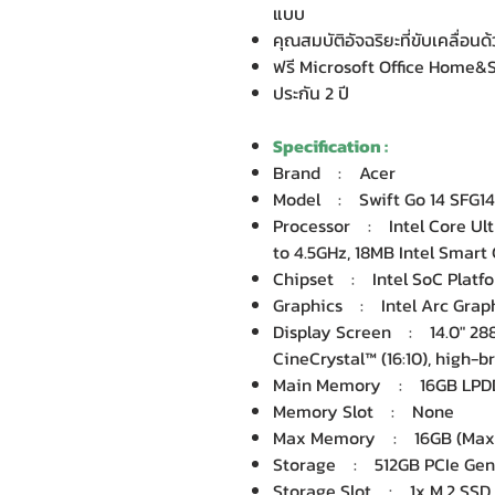
แบบ
คุณสมบัติอัจฉริยะที่ขับเคลื่อนด
ฟรี Microsoft Office Home&St
ประกัน 2 ปี
Specification :
Brand : Acer
Model : Swift Go 14 SFG14
Processor : Intel Core Ultra
to 4.5GHz, 18MB Intel Smart
Chipset : Intel SoC Platf
Graphics : Intel Arc Graph
Display Screen : 14.0" 28
CineCrystal™ (16:10), high-b
Main Memory : 16GB LPD
Memory Slot : None
Max Memory : 16GB (Max
Storage : 512GB PCIe Gen
Storage Slot : 1x M.2 SSD