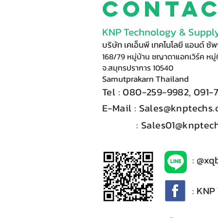
Conta
KNP Technology & Supply
บริษัท เคเอ็นพี เทคโนโลยี แอนด์ ซ
168/79 หมู่บ้าน ชญาดาแอทเวิร์ค หมู่ท
จ.สมุทรปราการ 10540
Samutprakarn Thail
and
Tel : 080-
2
59-9
98
2, 091-
E-Mail :​
Sales@knptechs
: Sales01@knptech
: @xq
: KNP