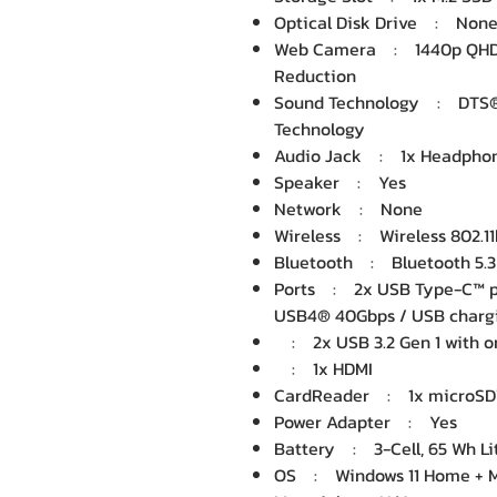
Optical Disk Drive : Non
Web Camera : 1440p QHD vi
Reduction
Sound Technology : DTS® 
Technology
Audio Jack : 1x Headphon
Speaker : Yes
Network : None
Wireless : Wireless 802.11b
Bluetooth : Bluetooth 5.3
Ports : 2x USB Type-C™ por
USB4® 40Gbps / USB chargi
: 2x USB 3.2 Gen 1 with on
: 1x HDMI
CardReader : 1x microSD™
Power Adapter : Yes
Battery : 3-Cell, 65 Wh Lit
OS : Windows 11 Home + Mi