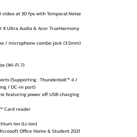
e
deo at 30 fps with Temporal Noise
X:Ultra Audio & Acer TrueHarmony
e / microphone combo jack (3.5mm)
e (Wi-Fi 7)
ts (Supporting : Thunderbolt™ 4 /
ng / DC-in port)
e featuring power off USB charging
 Card reader
hium Ion (Li-Ion)
crosoft Office Home & Student 2021