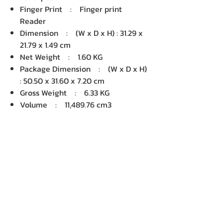
Finger Print : Finger print
Reader
Dimension : (W x D x H) : 31.29 x
21.79 x 1.49 cm
Net Weight : 1.60 KG
Package Dimension : (W x D x H)
: 50.50 x 31.60 x 7.20 cm
Gross Weight : 6.33 KG
Volume : 11,489.76 cm3
บริษัท เคเอ็นพี เทคโนโลยี แอนด์
ซัพพลาย จำกัด จำหน่ายคอมพิวเตอร์ โน๊
ตบุ๊ค Dell HP Acer Lenovo Asus
ปริ้นเตอร์ อุปกรณ์ไอทีทุกชนิด
ติดตั้งให้..ฟรี ติดต่อเครมสินค้าให้..ฟรี
กรุงเทพ ปริมณฑล จัดส่ง..ฟรี
สายด่วนโทร.
080 259 9982, 091-713