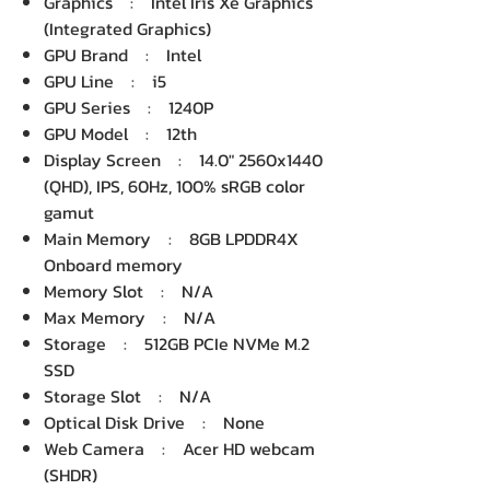
Graphics : Intel Iris Xe Graphics
(Integrated Graphics)
GPU Brand : Intel
GPU Line : i5
GPU Series : 1240P
GPU Model : 12th
Display Screen : 14.0" 2560x1440
(QHD), IPS, 60Hz, 100% sRGB color
gamut
Main Memory : 8GB LPDDR4X
Onboard memory
Memory Slot : N/A
Max Memory : N/A
Storage : 512GB PCIe NVMe M.2
SSD
Storage Slot : N/A
Optical Disk Drive : None
Web Camera : Acer HD webcam
(SHDR)