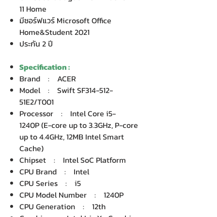
11 Home
มีซอร์ฟแวร์ Microsoft Office
Home&Student 2021
ประกัน 2 ปี
Specification :
Brand : ACER
Model : Swift SF314-512-
51E2/T001
Processor : Intel Core i5-
1240P (E-core up to 3.3GHz, P-core
up to 4.4GHz, 12MB Intel Smart
Cache)
Chipset : Intel SoC Platform
CPU Brand : Intel
CPU Series : i5
CPU Model Number : 1240P
CPU Generation : 12th