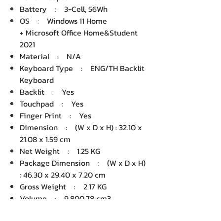
Battery : 3-Cell, 56Wh
OS : Windows 11 Home
+ Microsoft Office Home&Student
2021
Material : N/A
Keyboard Type : ENG/TH Backlit
Keyboard
Backlit : Yes
Touchpad : Yes
Finger Print : Yes
Dimension : (W x D x H) : 32.10 x
21.08 x 1.59 cm
Net Weight : 1.25 KG
Package Dimension : (W x D x H)
: 46.30 x 29.40 x 7.20 cm
Gross Weight : 2.17 KG
Volume : 9,800.78 cm3